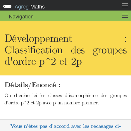
Agreg
-
Maths
Act
la
Navigation
Act
nav
la
sou
nav
Développement :
Classification des groupes
d'ordre p^2 et 2p
Détails/Enoncé :
On cherche ici les classes d'isomorphisme des groupes
d'ordre p^2 et 2p avec p un nombre premier.
Vous n'êtes pas d'accord avec les recasages ci-