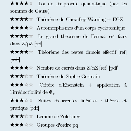
Loi de réciprocité quadratique (par les
sommes de Gauss)
Théorème de Chevalley-Warning + EGZ
Automorphismes d'un corps cyclotomique
Le grand théorème de Fermat est faux
dans Z/pZ [
ref
]
Théorème des restes chinois effectif [
ref
]
[
pdf
]
Nombre de carrés dans Z/nZ [
ref
] [
pdf
]
Théorème de Sophie-Germain
Critère d'Eisenstein + application à
Φ
p
l'irréductibilité de
Φ
p
Suites récurrentes linéaires : théorie et
pratique [
pdf
]
Lemme de Zolotarev
Groupes d'ordre pq