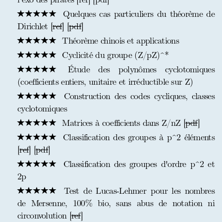
Quelques cas particuliers du théorème de
Dirichlet [
ref
] [
pdf
]
Théorème chinois et applications
Cyclicité du groupe (Z/pZ)^*
Étude des polynômes cyclotomiques
(coefficients entiers, unitaire et irréductible sur Z)
Construction des codes cycliques, classes
cyclotomiques
Matrices à coefficients dans Z/nZ [
pdf
]
Classification des groupes à p^2 éléments
[
ref
] [
pdf
]
Classification des groupes d'ordre p^2 et
2p
Test de Lucas-Lehmer pour les nombres
de Mersenne, 100% bio, sans abus de notation ni
circonvolution [
ref
]