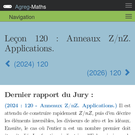
Agreg
-
Maths
Act
la
Navigation
Act
nav
la
sou
nav
Leçon 120
: Anneaux Z/nZ.
Applications.
(2024) 120
(2026) 120
Dernier rapport du Jury :
(2024 : 120 - Anneaux Z/nZ. Applications.)
Il est
Z
/
n
Z
attendu de construire rapidement
, puis d'en décrire
/
Z
n
Z
les éléments inversibles, les diviseurs de zéro et les idéaux.
Ensuite, le cas où l'entier n est un nombre premier doit