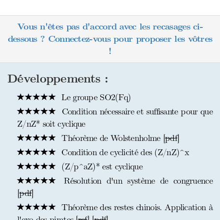
Vous n'êtes pas d'accord avec les recasages ci-
dessous ? Connectez-vous pour proposer les vôtres
!
Développements :
Le groupe SO2(Fq)
Condition nécessaire et suffisante pour que
Z/nZ* soit cyclique
Théorème de Wolstenholme [
pdf
]
Condition de cyclicité des (Z/nZ)^x
(Z/p^aZ)* est cyclique
Résolution d'un système de congruence
[
pdf
]
Théorème des restes chinois. Application à
l'exo des pirates [
ref
] [
pdf
]