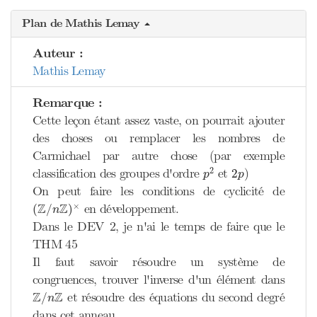
Plan de Mathis Lemay
Auteur :
Mathis Lemay
Remarque :
Cette leçon étant assez vaste, on pourrait ajouter
des choses ou remplacer les nombres de
Carmichael par autre chose (par exemple
p
2
2
p
2
classification des groupes d'ordre
et
)
2
p
p
On peut faire les conditions de cyclicité de
(
Z
/
n
Z
)
×
Z
Z
×
en développement.
(
/
)
n
Dans le DEV 2, je n'ai le temps de faire que le
THM 45
Il faut savoir résoudre un système de
congruences, trouver l'inverse d'un élément dans
Z
/
n
Z
Z
Z
et résoudre des équations du second degré
/
n
dans cet anneau.