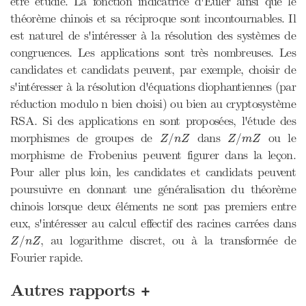
être étudié. La fonction indicatrice d'Euler ainsi que le
théorème chinois et sa réciproque sont incontournables. Il
est naturel de s'intéresser à la résolution des systèmes de
congruences. Les applications sont très nombreuses. Les
candidates et candidats peuvent, par exemple, choisir de
s'intéresser à la résolution d'équations diophantiennes (par
réduction modulo n bien choisi) ou bien au cryptosystème
RSA. Si des applications en sont proposées, l'étude des
Z
/
n
Z
Z
/
m
Z
morphismes de groupes de
dans
ou le
/
/
Z
n
Z
Z
m
Z
morphisme de Frobenius peuvent figurer dans la leçon.
Pour aller plus loin, les candidates et candidats peuvent
poursuivre en donnant une généralisation du théorème
chinois lorsque deux éléments ne sont pas premiers entre
eux, s'intéresser au calcul effectif des racines carrées dans
Z
/
n
Z
, au logarithme discret, ou à la transformée de
/
Z
n
Z
Fourier rapide.
+
Autres rapports