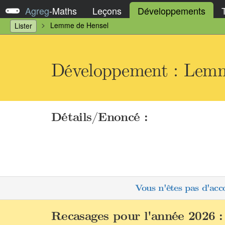
Agreg
-
Maths
Leçons
Développements
Lemme de Hensel
Lister
Développement : Lemm
Détails/Enoncé :
Vous n'êtes pas d'acc
Recasages pour l'année 2026 :