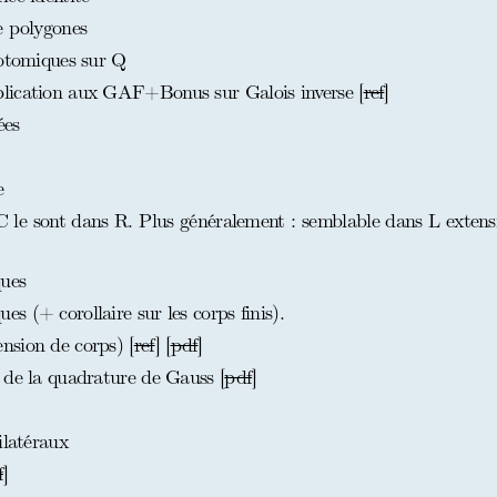
e polygones
lotomiques sur Q
lication aux GAF+Bonus sur Galois inverse [
ref
]
ées
e
le sont dans R. Plus généralement : semblable dans L extens
ues
 (+ corollaire sur les corps finis).
nsion de corps) [
ref
] [
pdf
]
 de la quadrature de Gauss [
pdf
]
ilatéraux
f
]