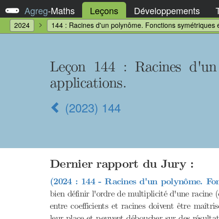
Agreg
-
Maths
Leçons
Développements
2024
144 : Racines d'un polynôme. Fonctions symétriques é
Leçon 144
: Racines d'un
applications.
(2023) 144
Dernier rapport du Jury :
(2024 : 144 - Racines d'un polynôme. Fon
bien définir l'ordre de multiplicité d'une racine 
entre coefficients et racines doivent être maît
leur place et peuvent déboucher sur des résultat