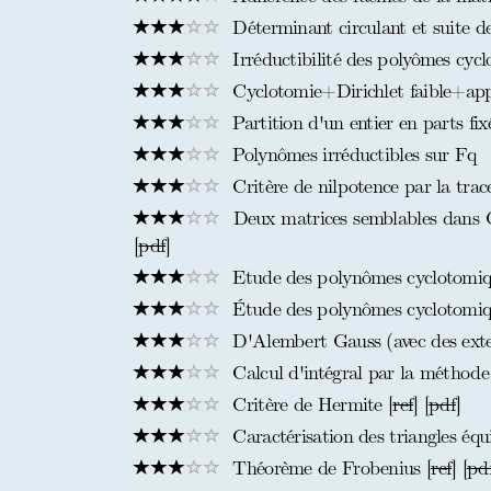
Déterminant circulant et suite d
Irréductibilité des polyômes cyc
Cyclotomie+Dirichlet faible+app
Partition d'un entier en parts fix
Polynômes irréductibles sur Fq
Critère de nilpotence par la trac
Deux matrices semblables dans C 
[
pdf
]
Etude des polynômes cyclotomiq
Étude des polynômes cyclotomiques
D'Alembert Gauss (avec des exte
Calcul d'intégral par la méthode
Critère de Hermite [
ref
] [
pdf
]
Caractérisation des triangles équ
Théorème de Frobenius [
ref
] [
pd