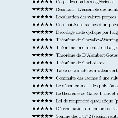
Corps des nombres algébriques
Résultant : L'ensemble des nombr
Localisation des valeurs propres
Continuité des racines d'un pol
Décodage code cyclique par l'al
Théorème de Chevalley-Warnin
Théorème fondamental de l’algè
Théorème de D'Alembert-Gauss p
Théorème de Chebotarev
Table de caractères à valeurs enti
Continuité des racines d'une sui
Le dénombrement des polynômes ir
Le théorème de Gauss-Lucas et u
Loi de réciprocité quadratique (p
Détermination du nombre de raci
Somme des 1/n^2 (version relatio