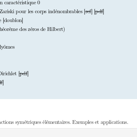
 caractéristique 0
Zariski pour les corps indénombrables [
ref
] [
pdf
]
e [doublon]
théorème des zéros de Hilbert)
lyômes
richlet [
pdf
]
f
]
tions symétriques élémentaires. Exemples et applications.