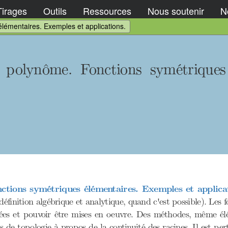
Tirages
Outils
Ressources
Nous soutenir
No
lémentaires. Exemples et applications.
 polynôme. Fonctions symétriques
ctions symétriques élémentaires. Exemples et applicat
(définition algébrique et analytique, quand c'est possible). Les 
risées et pouvoir être mises en oeuvre. Des méthodes, même élé
s de topologie à propos de la continuité des racines. Il est pe