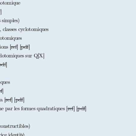
lotomique
f
]
 simples)
 classes cyclotomiques
lotomiques
ions [
ref
] [
pdf
]
clotomiques sur Q[X]
pdf
]
iques
ef
]
a [
ref
] [
pdf
]
 par les formes quadratiques [
ref
] [
pdf
]
nstructibles)
ice identité