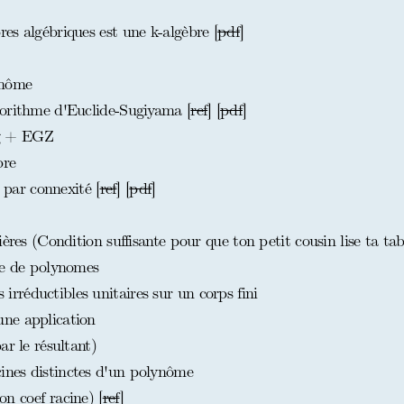
es algébriques est une k-algèbre [
pdf
]
ynôme
gorithme d'Euclide-Sugiyama [
ref
] [
pdf
]
g + EGZ
bre
ar connexité [
ref
] [
pdf
]
ères (Condition suffisante pour que ton petit cousin lise ta tab
te de polynomes
réductibles unitaires sur un corps fini
ne application
ar le résultant)
nes distinctes d'un polynôme
n coef racine) [
ref
]