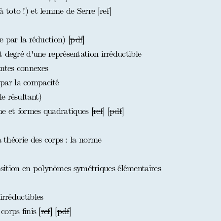
toto !) et lemme de Serre [
ref
]
 par la réduction) [
pdf
]
 degré d'une représentation irréductible
ntes connexes
ar la compacité
e résultant)
 et formes quadratiques [
ref
] [
pdf
]
a théorie des corps : la norme
tion en polynômes symétriques élémentaires
irréductibles
orps finis [
ref
] [
pdf
]