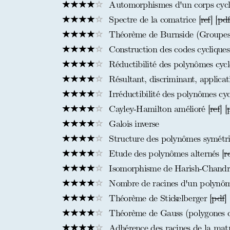
Automorphismes d'un corps cyc
Spectre de la comatrice [
ref
] [
pd
Théorème de Burnside (Groupes
Construction des codes cycliques,
Réductibilité des polynômes cyc
Résultant, discriminant, applicat
Irréductibilité des polynômes cy
Cayley-Hamilton amélioré [
ref
] [
Galois inverse
Structure des polynômes symétr
Etude des polynômes alternés [
r
Isomorphisme de Harish-Chandr
Nombre de racines d'un polynôme
Théorème de Stickelberger [
pdf
]
Théorème de Gauss (polygones co
Adhérence des racines de la matr