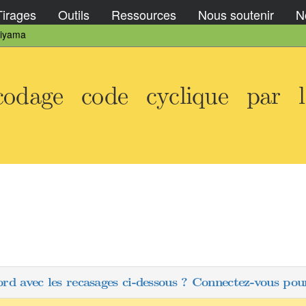
Tirages
Outils
Ressources
Nous soutenir
No
giyama
dage code cyclique par l'
ord avec les recasages ci-dessous ? Connectez-vous pour