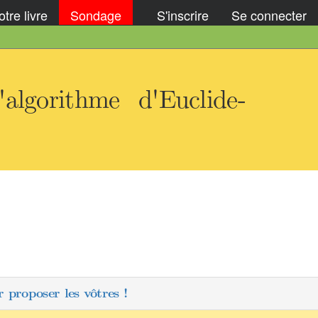
tre livre
Sondage
S'inscrire
Se connecter
algorithme d'Euclide-
 proposer les vôtres !