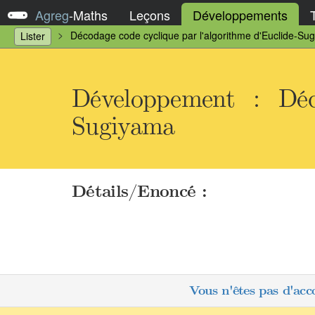
Agreg
-
Maths
Leçons
Développements
Décodage code cyclique par l'algorithme d'Euclide-Su
Lister
Développement : Déco
Sugiyama
Détails/Enoncé :
Vous n'êtes pas d'acc