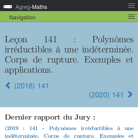
Agreg
-
Maths
Act
la
Navigation
Act
nav
la
sou
nav
Leçon 141 : Polynômes
irréductibles à une indéterminée.
Corps de rupture. Exemples et
applications.
(2018) 141
(2020) 141
Dernier rapport du Jury :
(2019 : 141 - Polynômes irréductibles à une
indéterminée. Corps de rupture. Exemples et