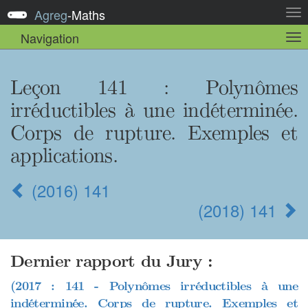
Agreg
-
Maths
Act
la
Navigation
Act
nav
la
sou
nav
Leçon 141 : Polynômes
irréductibles à une indéterminée.
Corps de rupture. Exemples et
applications.
(2016) 141
(2018) 141
Dernier rapport du Jury :
(2017 : 141 - Polynômes irréductibles à une
indéterminée. Corps de rupture. Exemples et