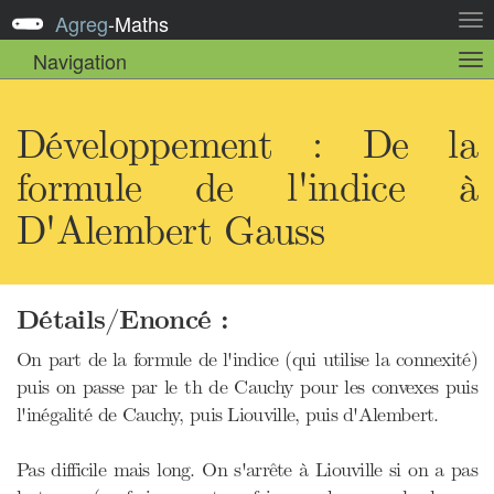
Agreg
-
Maths
Act
la
Navigation
Act
nav
la
sou
nav
Développement : De la
formule de l'indice à
D'Alembert Gauss
Détails/Enoncé :
On part de la formule de l'indice (qui utilise la connexité)
puis on passe par le th de Cauchy pour les convexes puis
l'inégalité de Cauchy, puis Liouville, puis d'Alembert.
Pas difficile mais long. On s'arrête à Liouville si on a pas