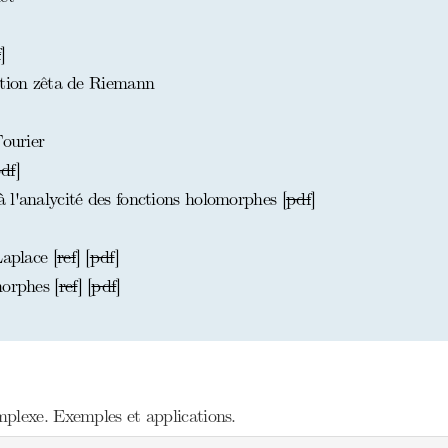
f
]
ction zêta de Riemann
Fourier
df
]
 l'analycité des fonctions holomorphes [
pdf
]
Laplace [
ref
] [
pdf
]
morphes [
ref
] [
pdf
]
plexe. Exemples et applications.