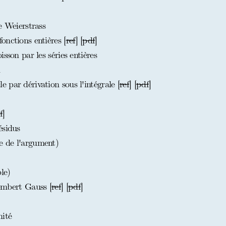
e Weierstrass
nctions entières [
ref
] [
pdf
]
sson par les séries entières
par dérivation sous l'intégrale [
ref
] [
pdf
]
f
]
ésidus
 de l'argument)
le)
embert Gauss [
ref
] [
pdf
]
ité