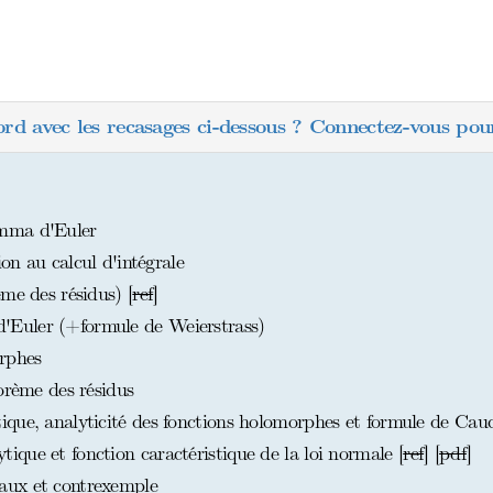
ord avec les recasages ci-dessous ? Connectez-vous pour
mma d'Euler
ion au calcul d'intégrale
me des résidus) [
ref
]
Euler (+formule de Weierstrass)
rphes
orème des résidus
que, analyticité des fonctions holomorphes et formule de Cau
que et fonction caractéristique de la loi normale [
ref
] [
pdf
]
aux et contrexemple