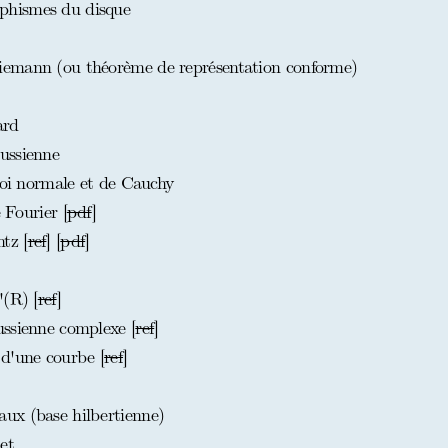
phismes du disque
emann (ou théorème de représentation conforme)
ard
ussienne
loi normale et de Cauchy
 Fourier [
pdf
]
tz [
ref
] [
pdf
]
'(R) [
ref
]
ssienne complexe [
ref
]
d'une courbe [
ref
]
ux (base hilbertienne)
et