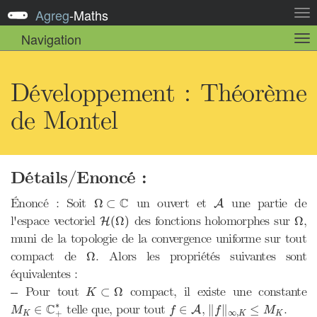
Agreg
-
Maths
Act
la
Navigation
Act
nav
la
sou
nav
Développement : Théorème
de Montel
Détails/Enoncé :
Ω
⊂
C
A
C
Énoncé : Soit
un ouvert et
une partie de
Ω
⊂
A
H
(
Ω
)
Ω
l'espace vectoriel
des fonctions holomorphes sur
,
(
Ω
)
Ω
H
muni de la topologie de la convergence uniforme sur tout
Ω
compact de
. Alors les propriétés suivantes sont
Ω
équivalentes :
K
⊂
Ω
-- Pour tout
compact, il existe une constante
⊂
Ω
K
M
K
∈
C
+
∗
f
∈
A
‖
f
‖
∞
,
K
≤
M
K
∗
C
telle que, pour tout
,
.
∈
∈
∥
∥
≤
A
M
f
f
M
∞
,
+
K
K
K