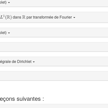
plet)
L
1
(
R
)
R
R
R
1
dans
par transformée de Fourier
(
)
L
plet)
tégrale de Dirichlet
leçons suivantes :