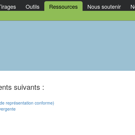
Tirages
Outils
Ressources
Nous soutenir
No
nts suivants :
de représentation conforme)
vergente