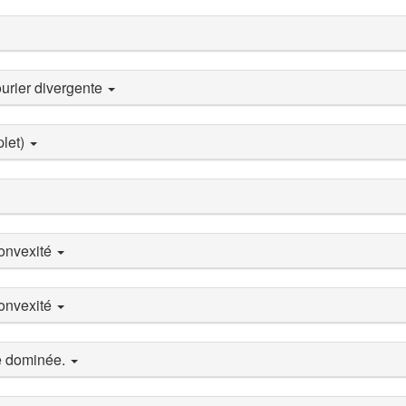
urier divergente
plet)
convexité
convexité
e dominée.