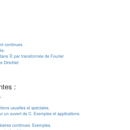
nt continues
ée.
R
R
dans
par transformée de Fourier
e Dirichlet
ntes :
.
tions usuelles et spéciales.
 un ouvert de C. Exemples et applications.
néaires continues. Exemples.