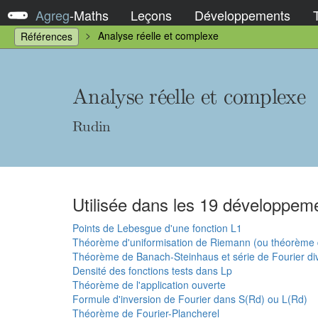
Agreg
-
Maths
Leçons
Développements
Analyse réelle et complexe
Références
Analyse réelle et complexe
Rudin
Utilisée dans les 19 développeme
Points de Lebesgue d'une fonction L1
Théorème d'uniformisation de Riemann (ou théorème 
Théorème de Banach-Steinhaus et série de Fourier di
Densité des fonctions tests dans Lp
Théorème de l'application ouverte
Formule d'inversion de Fourier dans S(Rd) ou L(Rd)
Théorème de Fourier-Plancherel