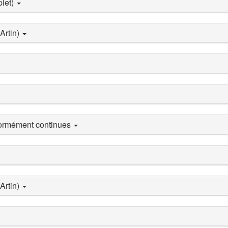
plet)
Artin)
formément continues
Artin)