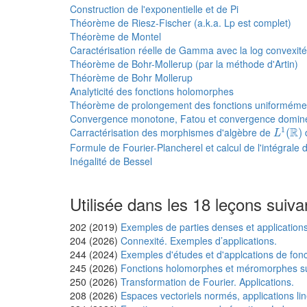
Construction de l'exponentielle et de Pi
Théorème de Riesz-Fischer (a.k.a. Lp est complet)
Théorème de Montel
Caractérisation réelle de Gamma avec la log convexité
Théorème de Bohr-Mollerup (par la méthode d'Artin)
Théorème de Bohr Mollerup
Analyticité des fonctions holomorphes
Théorème de prolongement des fonctions uniforméme
Convergence monotone, Fatou et convergence domin
L
1
(
R
)
R
1
Carractérisation des morphismes d'algèbre de
(
)
L
Formule de Fourier-Plancherel et calcul de l'intégrale d
Inégalité de Bessel
Utilisée dans les 18 leçons suiva
202 (2019)
Exemples de parties denses et applications
204 (2026)
Connexité. Exemples d’applications.
244 (2024)
Exemples d'études et d'applcations de fonc
245 (2026)
Fonctions holomorphes et méromorphes sur
250 (2026)
Transformation de Fourier. Applications.
208 (2026)
Espaces vectoriels normés, applications li