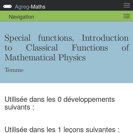
Agreg
-
Maths
Act
la
Navigation
Act
nav
la
sou
nav
Special functions, Introduction
to Classical Functions of
Mathematical Physics
Temme
Utilisée dans les 0 développements
suivants :
Utilisée dans les 1 leçons suivantes :