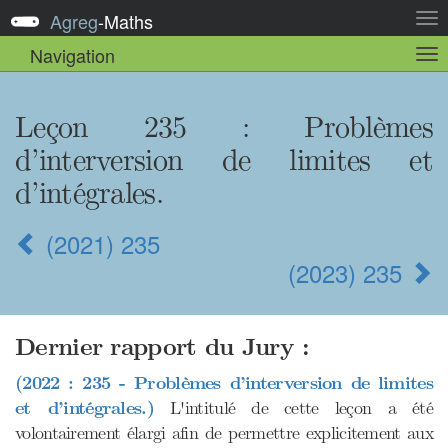
Agreg
-
Maths
Act
la
Navigation
Act
nav
la
sou
nav
Leçon 235
: Problèmes
d’interversion de limites et
d’intégrales.
(2021) 235
(2023) 235
Dernier rapport du Jury :
(2022 : 235 - Problèmes d’interversion de limites
et d’intégrales.)
L'intitulé de cette leçon a été
volontairement élargi afin de permettre explicitement aux