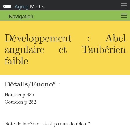
Agreg
-
Maths
Act
la
Navigation
Act
nav
la
sou
nav
Développement : Abel
angulaire et Taubérien
faible
Détails/Enoncé :
Houkari p 435
Gourdon p 252
Note de la rédac : c'est pas un doublon ?