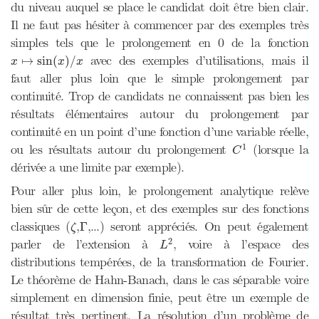
du niveau auquel se place le candidat doit être bien clair.
Il ne faut pas hésiter à commencer par des exemples très
simples tels que le prolongement en 0 de la fonction
x
↦
sin
(
x
)
/
x
avec des exemples d’utilisations, mais il
↦
sin
(
)
/
x
x
x
faut aller plus loin que le simple prolongement par
continuité. Trop de candidats ne connaissent pas bien les
résultats élémentaires autour du prolongement par
continuité en un point d’une fonction d’une variable réelle,
C
1
1
ou les résultats autour du prolongement
(lorsque la
C
dérivée a une limite par exemple).
Pour aller plus loin, le prolongement analytique relève
bien sûr de cette leçon, et des exemples sur des fonctions
ζ
Γ
classiques (
,
,...) seront appréciés. On peut également
Γ
ζ
L
2
2
parler de l’extension à
, voire à l’espace des
L
distributions tempérées, de la transformation de Fourier.
Le théorème de Hahn-Banach, dans le cas séparable voire
simplement en dimension finie, peut être un exemple de
résultat très pertinent. La résolution d’un problème de