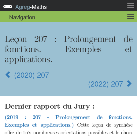
Agreg
-
Maths
Act
la
Navigation
Act
nav
la
sou
nav
Leçon 207
: Prolongement de
fonctions. Exemples et
applications.
(2020) 207
(2022) 207
Dernier rapport du Jury :
(2019 : 207 - Prolongement de fonctions.
Exemples et applications.)
Cette leçon de synthèse
offre de très nombreuses orientations possibles et le choix