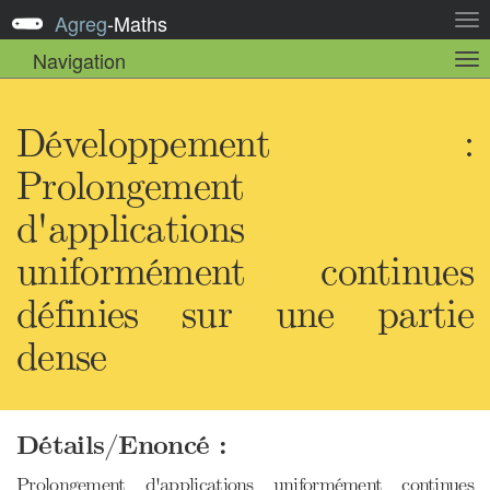
Agreg
-
Maths
Act
la
Navigation
Act
nav
la
sou
nav
Développement :
Prolongement
d'applications
uniformément continues
définies sur une partie
dense
Détails/Enoncé :
Prolongement d'applications uniformément continues