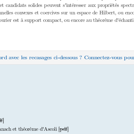
t candidats solides peuvent s'intéresser aux propriétés spec
nnelles convexes et coercives sur un espace de Hilbert, ou en
ourier est à support compact, ou encore au théorème d'échant
ord avec les recasages ci-dessous ? Connectez-vous pour
df
]
nach et théorème d'Ascoli [
pdf
]