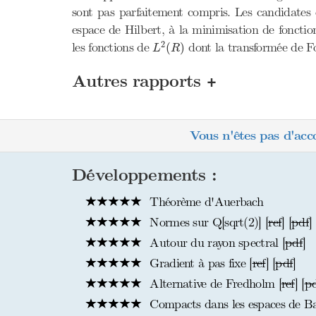
sont pas parfaitement compris. Les candidates e
espace de Hilbert, à la minimisation de fonctio
L
2
(
R
)
2
les fonctions de
dont la transformée de F
(
)
L
R
+
Autres rapports
Vous n'êtes pas d'acc
Développements :
Théorème d'Auerbach
Normes sur Q[sqrt(2)] [
ref
] [
pdf
]
Autour du rayon spectral [
pdf
]
Gradient à pas fixe [
ref
] [
pdf
]
Alternative de Fredholm [
ref
] [
p
Compacts dans les espaces de Ba