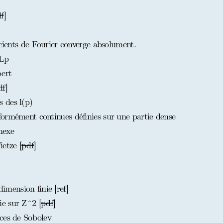
f
]
icients de Fourier converge absolument.
 Lp
ert
df
]
 des l(p)
ormément continues définies sur une partie dense
nexe
etze [
pdf
]
mension finie [
ref
]
e sur Z^2 [
pdf
]
ces de Sobolev