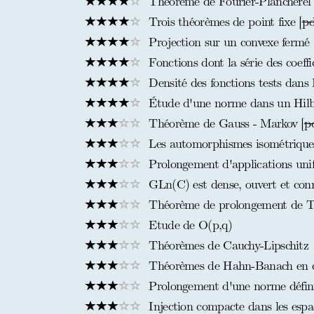
Théorème de Fourier-Plancherel
Trois théorèmes de point fixe [
pd
Projection sur un convexe fermé
Fonctions dont la série des coeff
Densité des fonctions tests dans
Étude d'une norme dans un Hilb
Théorème de Gauss - Markov [
p
Les automorphismes isométriques
Prolongement d'applications unif
GLn(C) est dense, ouvert et con
Théorème de prolongement de Ti
Etude de O(p,q)
Théorèmes de Cauchy-Lipschitz
Théorèmes de Hahn-Banach en di
Prolongement d'une norme défini
Injection compacte dans les espa