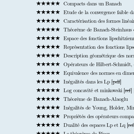
Compacts dans un Banach
Etude de la convergence faible d
Caractérisation des formes linéair
Théorème de Banach-Steinhaus et 
Espace des fonctions lipschitzien
Représentation des fonctions lips
Description géométrique des nor
Opérateurs de Hilbert-Schmidt, 
Equivalence des normes en dimens
Inégalités dans les Lp [
pdf
]
Log concavité et minkowski [
ref
] 
Théorème de Banach-Alaoglu
Inégalités de Young, Holder, Min
Propriétés des opérateurs compa
Dualité des espaces Lp et Lq [
ref
Le théorème de Riesz