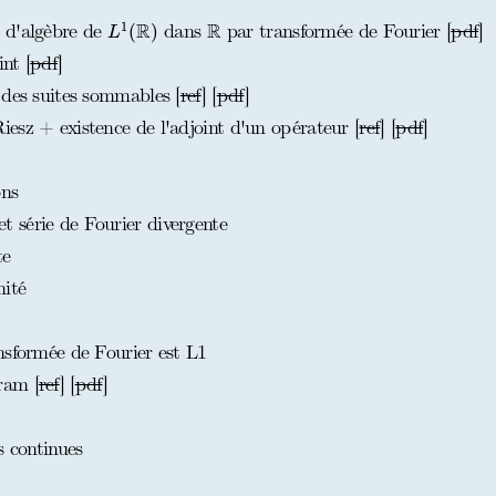
L
1
(
R
)
R
R
R
1
 d'algèbre de
dans
par transformée de Fourier [
pdf
]
(
)
L
nt [
pdf
]
 des suites sommables [
ref
] [
pdf
]
esz + existence de l'adjoint d'un opérateur [
ref
] [
pdf
]
ons
 série de Fourier divergente
te
ité
nsformée de Fourier est L1
ram [
ref
] [
pdf
]
s continues