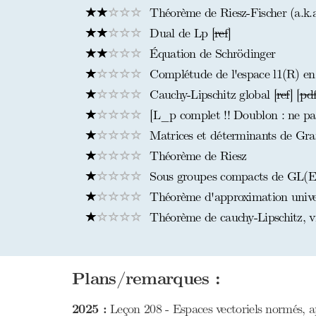
Théorème de Riesz-Fischer (a.k.a
Dual de Lp [
ref
]
Équation de Schrödinger
Complétude de l'espace l1(R) en 
Cauchy-Lipschitz global [
ref
] [
pd
[L_p complet !! Doublon : ne pas 
Matrices et déterminants de Gr
Théorème de Riesz
Sous groupes compacts de GL(E)
Théorème d'approximation univers
Théorème de cauchy-Lipschitz, vi
Plans/remarques :
2025 :
Leçon 208 - Espaces vectoriels normés, ap