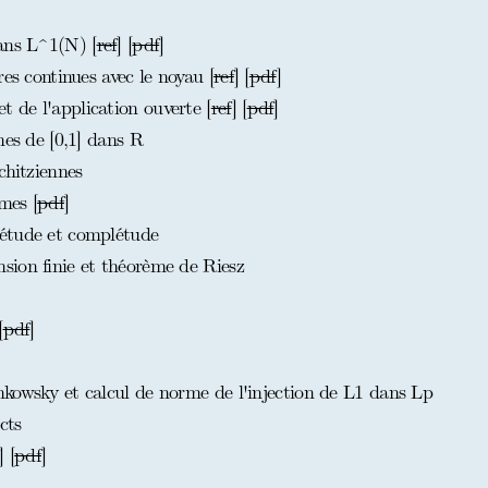
ans L^1(N) [
ref
] [
pdf
]
es continues avec le noyau [
ref
] [
pdf
]
de l'application ouverte [
ref
] [
pdf
]
nes de [0,1] dans R
chitziennes
mes [
pdf
]
étude et complétude
ion finie et théorème de Riesz
[
pdf
]
kowsky et calcul de norme de l'injection de L1 dans Lp
cts
] [
pdf
]