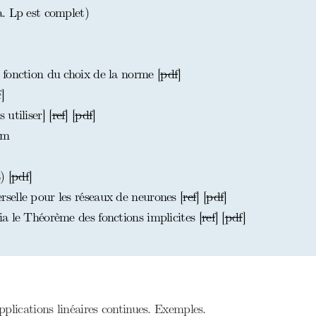
. Lp est complet)
fonction du choix de la norme [
pdf
]
f
]
utiliser] [
ref
] [
pdf
]
am
 [
pdf
]
elle pour les réseaux de neurones [
ref
] [
pdf
]
a le Théorème des fonctions implicites [
ref
] [
pdf
]
plications linéaires continues. Exemples.