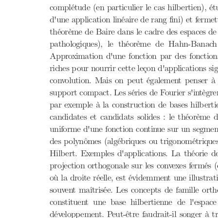
complétude (en particulier le cas hilbertien), é
d'une application linéaire de rang fini) et ferme
théorème de Baire dans le cadre des espaces de 
pathologiques), le théorème de Hahn-Banach 
Approximation d'une fonction par des fonctions
riches pour nourrir cette leçon d'applications s
convolution. Mais on peut également penser à l'
support compact. Les séries de Fourier s'intègre
par exemple à la construction de bases hilberti
candidates et candidats solides : le théorème 
uniforme d'une fonction continue sur un segment 
des polynômes (algébriques ou trigonométriques)
Hilbert. Exemples d'applications. La théorie de
projection orthogonale sur les convexes fermés (e
où la droite réelle, est évidemment une illustrat
souvent maîtrisée. Les concepts de famille ort
constituent une base hilbertienne de l'espac
développement. Peut-être faudrait-il songer à t