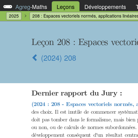
Agreg
-
Maths
Leçons
Développements
2025
208 : Espaces vectoriels normés, applications linéair
Leçon 208
: Espaces vectori
(2024) 208
Dernier rapport du Jury :
(2024 : 208 - Espaces vectoriels normés, a
des choix. Il est inutile de commencer systémat
doit pas tomber dans le formalisme, mais bien pr
ou non, ou de calculs de normes subordonnées. E
développement conséquent d'un résultat central