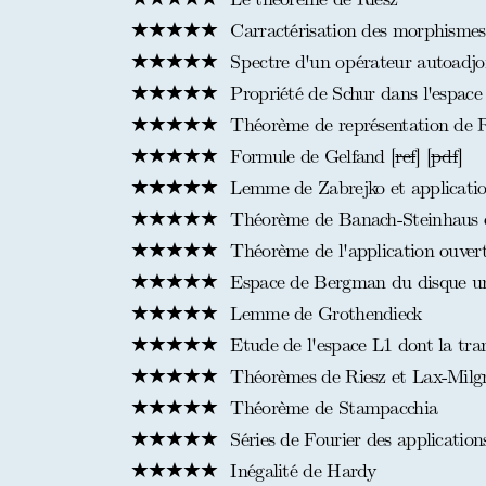
Carractérisation des morphismes
Spectre d'un opérateur autoadjoi
Propriété de Schur dans l'espace
Théorème de représentation de Ri
Formule de Gelfand [
ref
] [
pdf
]
Lemme de Zabrejko et applicati
Théorème de Banach-Steinhaus et
Théorème de l'application ouver
Espace de Bergman du disque un
Lemme de Grothendieck
Etude de l'espace L1 dont la tra
Théorèmes de Riesz et Lax-Milg
Théorème de Stampacchia
Séries de Fourier des application
Inégalité de Hardy