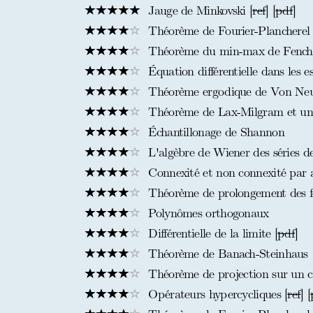
Jauge de Minkovski [
ref
] [
pdf
]
Théorème de Fourier-Plancherel (
Théorème du min-max de Fenchel
Équation différentielle dans les 
Théorème ergodique de Von N
Théorème de Lax-Milgram et une
Échantillonage de Shannon
L'algèbre de Wiener des séries d
Connexité et non connexité par 
Théorème de prolongement des f
Polynômes orthogonaux
Différentielle de la limite [
pdf
]
Théorème de Banach-Steinhaus
Théorème de projection sur un c
Opérateurs hypercycliques [
ref
] [