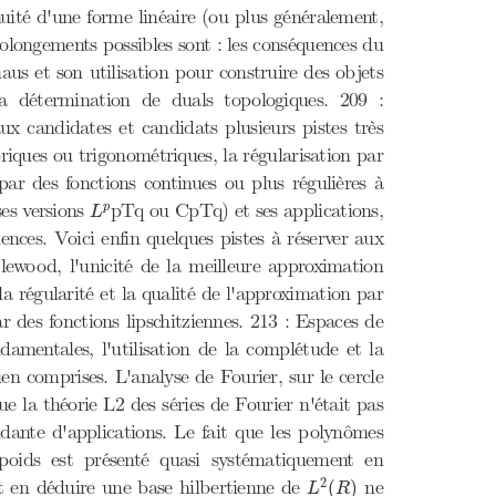
nuité d'une forme linéaire (ou plus généralement,
prolongements possibles sont : les conséquences du
us et son utilisation pour construire des objets
a détermination de duals topologiques. 209 :
x candidates et candidats plusieurs pistes très
riques ou trigonométriques, la régularisation par
par des fonctions continues ou plus régulières à
L
p
ses versions
pTq ou CpTq) et ses applications,
p
L
nces. Voici enfin quelques pistes à réserver aux
lewood, l'unicité de la meilleure approximation
a régularité et la qualité de l'approximation par
 des fonctions lipschitziennes. 213 : Espaces de
damentales, l'utilisation de la complétude et la
ien comprises. L'analyse de Fourier, sur le cercle
ue la théorie L2 des séries de Fourier n'était pas
dante d'applications. Le fait que les polynômes
 poids est présenté quasi systématiquement en
L
2
(
R
)
2
 et en déduire une base hilbertienne de
ne
(
)
L
R