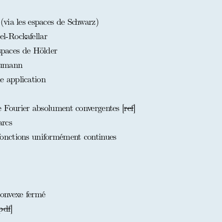
via les espaces de Schwarz)
-Rockafellar
espaces de Hölder
eumann
 application
e Fourier absolument convergentes [
ref
]
arcs
onctions uniformément continues
onvexe fermé
pdf
]