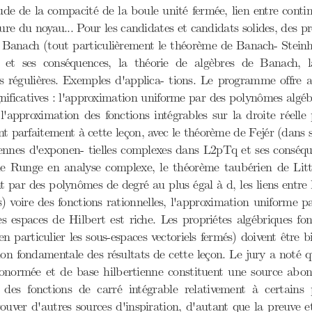
tude de la compacité de la boule unité fermée, lien entre conti
ture du noyau... Pour les candidates et candidats solides, des 
Banach (tout particulièrement le théorème de Banach- Steinha
et ses conséquences, la théorie de algèbres de Banach, l
 régulières. Exemples d'applica- tions. Le programme offre au
ignificatives : l'approximation uniforme par des polynômes algéb
approximation des fonctions intégrables sur la droite réelle 
nt parfaitement à cette leçon, avec le théorème de Fejér (dans 
ennes d'exponen- tielles complexes dans L2pTq et ses conséque
de Runge en analyse complexe, le théorème taubérien de Litt
par des polynômes de degré au plus égal à d, les liens entre l
 voire des fonctions rationnelles, l'approximation uniforme par
s espaces de Hilbert est riche. Les propriétes algébriques fon
n particulier les sous-espaces vectoriels fermés) doivent être b
ion fondamentale des résultats de cette leçon. Le jury a noté q
honormée et de base hilbertienne constituent une source abon
e des fonctions de carré intégrable relativement à certains
rouver d'autres sources d'inspiration, d'autant que la preuve