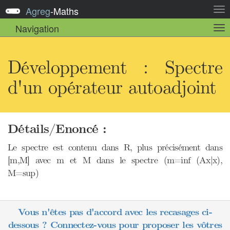
Agreg
-
Maths
Act
la
Navigation
Act
nav
la
sou
nav
Développement : Spectre
d'un opérateur autoadjoint
Détails/Enoncé :
Le spectre est contenu dans R, plus précisément dans
[m,M] avec m et M dans le spectre (m=inf (Ax|x),
M=sup)
Vous n'êtes pas d'accord avec les recasages ci-
dessous ? Connectez-vous pour proposer les vôtres