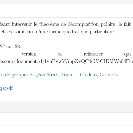
isant intervenir le théorème de décomposition polaire, le f
 les isométries d'une forme quadratique particulière.
27 sur 28.
e version de rekasator qui
oogle.com/document/d/1vnBvwVGapXvQC4cU5CHUJWo04E4
tes de groupes et géométries, Tome 1, Caldero, Germoni
).pdf