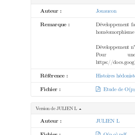
Auteur :
Jouaucon
Remarque :
Développement fa
homéomorphisme et
Développement n°
Pour un
https://docs.g
Référence :
Histoires hédonis
Fichier :
Etude de O(p;q
Version de JULIEN L
Auteur :
JULIEN L
Fichier :
O(p,q).pdf