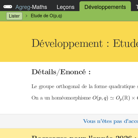
Agreg
-
Maths
Leçons
Développements
Etude de O(p,q)
Lister
Développement : Etud
Détails/Enoncé :
Le groupe orthogonal de la forme quadratique
O
(
p
,
q
)
≃
O
p
(
R
)
×
O
R
On a un homéomorphisme
(
,
)
≃
(
)
×
O
p
q
O
p
Vous n'êtes pas d'acc