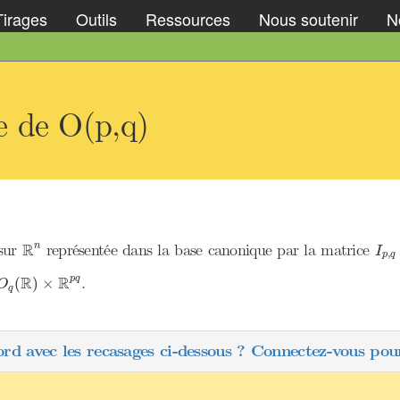
Tirages
Outils
Ressources
Nous soutenir
No
e de O(p,q)
I
p
,
R
n
R
 sur
représentée dans la base canonique par la matrice
n
I
,
p
q
q
(
R
)
×
R
p
q
R
R
.
p
q
(
)
×
O
q
ord avec les recasages ci-dessous ? Connectez-vous pour