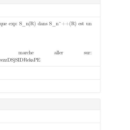
ait que exp: S_n(R) dans S_n^++(R) est un
 marche aller sur:
eezzDSjSIDRekaPE