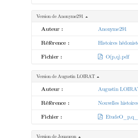
Version de Anonyme291
Auteur :
Anonyme291
Référence :
Histoires hédonis
Fichier :
O(p,q).pdf
Version de Augustin LOIRAT
Auteur :
Augustin LOIRA
Référence :
Nouvelles histoire
Fichier :
EtudeO_p,q_.
Version de Jouaucon