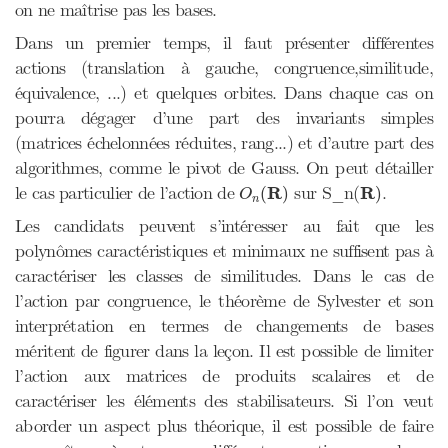
on ne maîtrise pas les bases.
Dans un premier temps, il faut présenter différentes
actions (translation à gauche, congruence,similitude,
équivalence, ...) et quelques orbites. Dans chaque cas on
pourra dégager d’une part des invariants simples
(matrices échelonnées réduites, rang...) et d’autre part des
algorithmes, comme le pivot de Gauss. On peut détailler
O
n
(
R
)
R
)
le cas particulier de l’action de
R
sur S_n(
R
.
(
)
)
O
n
Les candidats peuvent s’intéresser au fait que les
polynômes caractéristiques et minimaux ne suffisent pas à
caractériser les classes de similitudes. Dans le cas de
l’action par congruence, le théorème de Sylvester et son
interprétation en termes de changements de bases
méritent de figurer dans la leçon. Il est possible de limiter
l’action aux matrices de produits scalaires et de
caractériser les éléments des stabilisateurs. Si l’on veut
aborder un aspect plus théorique, il est possible de faire