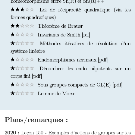
homéomorphisme entre Sn(R) et Sn(R)++
Loi de réciprocité quadratique (via les
formes quadratiques)
Théorème de Brauer
Invariants de Smith [
ref
]
Méthodes itératives de résolution d'un
système linéaire
Endomorphismes normaux [
pdf
]
Dénombrer les endo nilpotents sur un
corps fini [
pdf
]
Sous groupes compacts de GL(E) [
pdf
]
Lemme de Morse
Plans/remarques :
2020 :
Leçon 150 - Exemples d’actions de groupes sur les