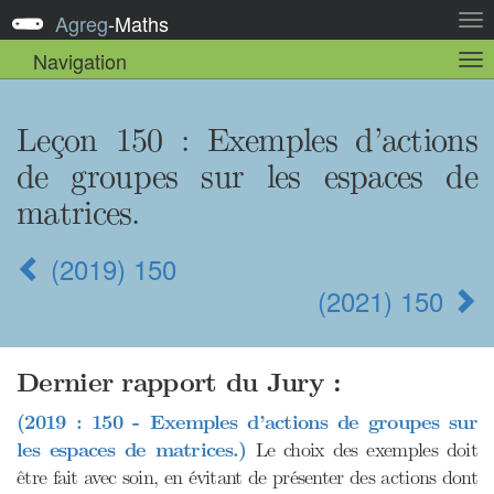
Agreg
-
Maths
Act
la
Navigation
Act
nav
la
sou
nav
Leçon 150
: Exemples d’actions
de groupes sur les espaces de
matrices.
(2019) 150
(2021) 150
Dernier rapport du Jury :
(2019 : 150 - Exemples d’actions de groupes sur
les espaces de matrices.)
Le choix des exemples doit
être fait avec soin, en évitant de présenter des actions dont