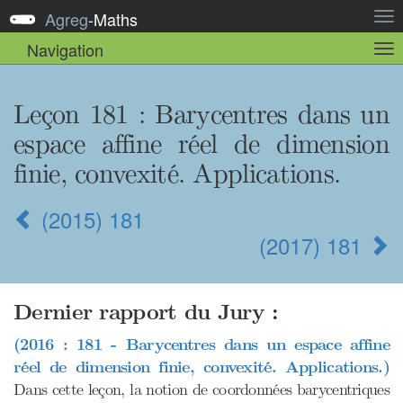
Agreg
-
Maths
Act
la
Navigation
Act
nav
la
sou
nav
Leçon 181 : Barycentres dans un
espace affine réel de dimension
finie, convexité. Applications.
(2015) 181
(2017) 181
Dernier rapport du Jury :
(2016 : 181 - Barycentres dans un espace affine
réel de dimension finie, convexité. Applications.)
Dans cette leçon, la notion de coordonnées barycentriques