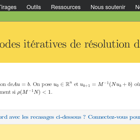
Tirages
Outils
Ressources
Nous soutenir
No
es itératives de résolution d
u
k
+
1
=
M
−
1
(
N
u
k
+
b
)
u
0
∈
R
n
A
u
=
b
R
−
1
ion de
. On pose
et
o
n
=
∈
=
(
+
)
A
u
b
u
u
M
N
u
b
0
+
1
k
k
ρ
(
M
−
1
N
)
<
1
−
1
ement si
.
(
)
<
1
ρ
M
N
ord avec les recasages ci-dessous ? Connectez-vous pour