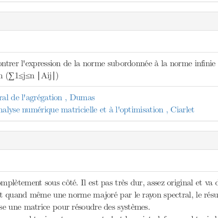
ontrer l'expression de la norme subordonnée à la norme infinie
n (∑1≤j≤n ∣Aij∣)
ral de l'agrégation , Dumas
nalyse numérique matricielle et à l'optimisation , Ciarlet
lètement sous côté. Il est pas très dur, assez original et va
it quand même une norme majoré par le rayon spectral, le résul
e une matrice pour résoudre des systèmes.