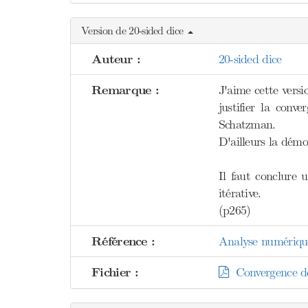
Version de 20-sided dice
Auteur :
20-sided dice
Remarque :
J'aime cette versi
justifier la con
Schatzman.
D'ailleurs la démo
Il faut conclure
itérative.
(p265)
Référence :
Analyse numériqu
Fichier :
Convergence d