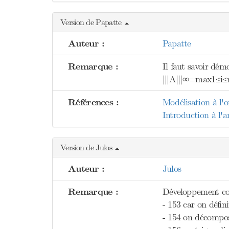
Version de Papatte
Auteur :
Papatte
Remarque :
Il faut savoir dém
|||A|||∞=max1≤i≤
Références :
Modélisation à l'o
Introduction à l'a
Version de Julos
Auteur :
Julos
Remarque :
Développement comp
- 153 car on défin
- 154 on décompos