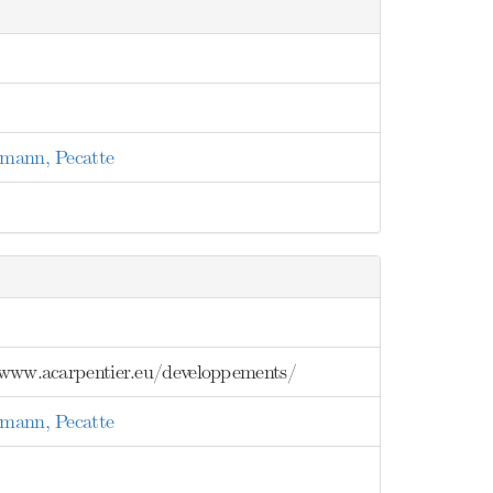
nmann, Pecatte
://www.acarpentier.eu/developpements/
nmann, Pecatte