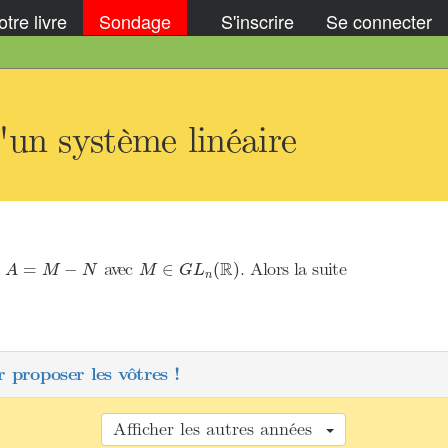
tre livre
Sondage
S'inscrire
Se connecter
'un système linéaire
M
∈
G
L
n
(
R
)
A
=
M
−
N
R
ù
avec
. Alors la suite
=
−
∈
(
)
A
M
N
M
G
L
n
 proposer les vôtres !
Afficher les autres années