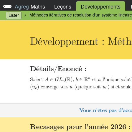
Agreg
-
Maths
Leçons
Développements
Méthodes itératives de résolution d'un système linéaire
Lister
Développement : Méthod
Détails/Enoncé :
b
∈
R
n
A
∈
G
L
n
(
R
)
u
R
R
Soient
,
et
l'unique solut
n
∈
(
)
∈
A
G
L
b
u
n
(
u
k
)
u
u
0
converge vers
(quelque soit
) si et seul
(
)
u
u
u
0
k
Vous n'êtes pas d'acc
Recasages pour l'année 2026 :