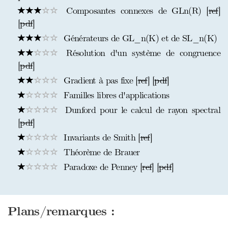
Composantes connexes de GLn(R) [
ref
]
[
pdf
]
Générateurs de GL_n(K) et de SL_n(K)
Résolution d'un système de congruence
[
pdf
]
Gradient à pas fixe [
ref
] [
pdf
]
Familles libres d'applications
Dunford pour le calcul de rayon spectral
[
pdf
]
Invariants de Smith [
ref
]
Théorème de Brauer
Paradoxe de Penney [
ref
] [
pdf
]
Plans/remarques :