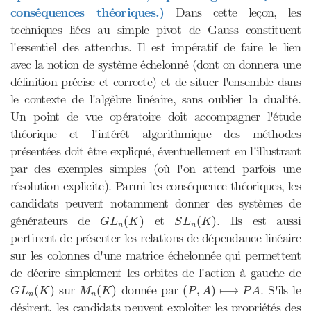
conséquences théoriques.)
Dans cette leçon, les
techniques liées au simple pivot de Gauss constituent
l'essentiel des attendus. Il est impératif de faire le lien
avec la notion de système échelonné (dont on donnera une
définition précise et correcte) et de situer l'ensemble dans
le contexte de l'algèbre linéaire, sans oublier la dualité.
Un point de vue opératoire doit accompagner l'étude
théorique et l'intérêt algorithmique des méthodes
présentées doit être expliqué, éventuellement en l'illustrant
par des exemples simples (où l'on attend parfois une
résolution explicite). Parmi les conséquence théoriques, les
candidats peuvent notamment donner des systèmes de
G
L
n
(
K
)
S
L
n
(
K
)
générateurs de
et
. Ils est aussi
(
)
(
)
G
L
K
S
L
K
n
n
pertinent de présenter les relations de dépendance linéaire
sur les colonnes d'une matrice échelonnée qui permettent
de décrire simplement les orbites de l'action à gauche de
G
L
n
(
K
)
M
n
(
K
)
(
P
,
A
)
⟼
P
A
sur
donnée par
. S'ils le
(
)
(
)
(
,
)
⟼
G
L
K
M
K
P
A
P
A
n
n
désirent, les candidats peuvent exploiter les propriétés des