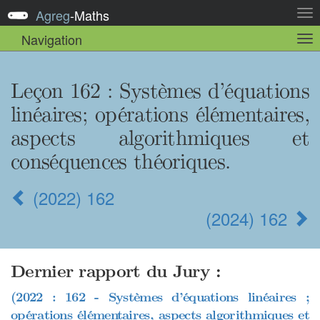
Agreg
-
Maths
Act
la
Navigation
Act
nav
la
sou
nav
Leçon 162
: Systèmes d’équations
linéaires; opérations élémentaires,
aspects algorithmiques et
conséquences théoriques.
(2022) 162
(2024) 162
Dernier rapport du Jury :
(2022 : 162 - Systèmes d’équations linéaires ;
opérations élémentaires, aspects algorithmiques et