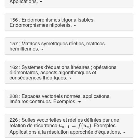
Applications.
156 : Endomorphismes trigonalisables.
Endomorphismes nilpotents.
157 : Matrices symétriques réelles, matrices
hermitiennes.
162 : Systèmes d'équations linéaires ; opérations
élémentaires, aspects algorithmiques et
conséquences théoriques.
208 : Espaces vectoriels normés, applications
linéaires continues. Exemples.
226 : Suites vectorielles et réelles définies par une
u
n
+
1
=
f
(
u
n
)
relation de récurrence
. Exemples.
=
(
)
u
f
u
+
1
n
n
Applications à la résolution approchée d'équations.