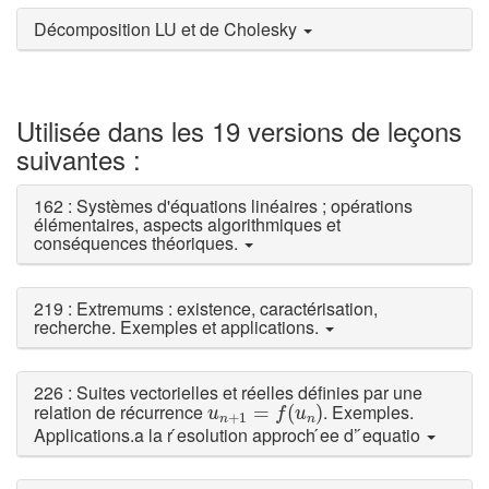
Décomposition LU et de Cholesky
Utilisée dans les 19 versions de leçons
suivantes :
162 : Systèmes d'équations linéaires ; opérations
élémentaires, aspects algorithmiques et
conséquences théoriques.
219 : Extremums : existence, caractérisation,
recherche. Exemples et applications.
226 : Suites vectorielles et réelles définies par une
u
n
+
1
=
f
(
u
n
)
relation de récurrence
. Exemples.
=
(
)
u
f
u
+
1
n
n
Applications.a la r ́esolution approch ́ee d’ ́equatio