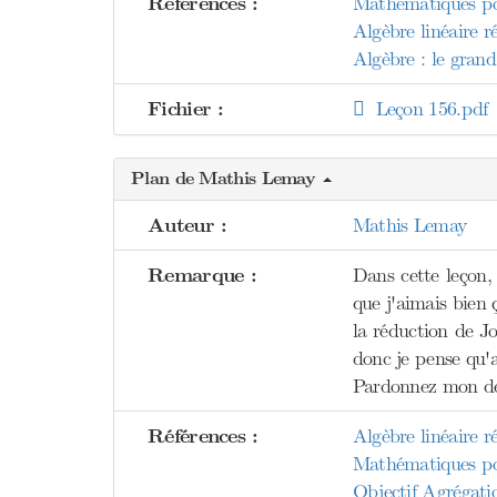
Références :
Mathématiques pou
Algèbre linéaire
Algèbre : le gran
Fichier :
Leçon 156.pdf
Plan de Mathis Lemay
Auteur :
Mathis Lemay
Remarque :
Dans cette leçon, 
que j'aimais bien 
la réduction de Jo
donc je pense qu'av
Pardonnez mon des
Références :
Algèbre linéaire
Mathématiques pou
Objectif Agrégati