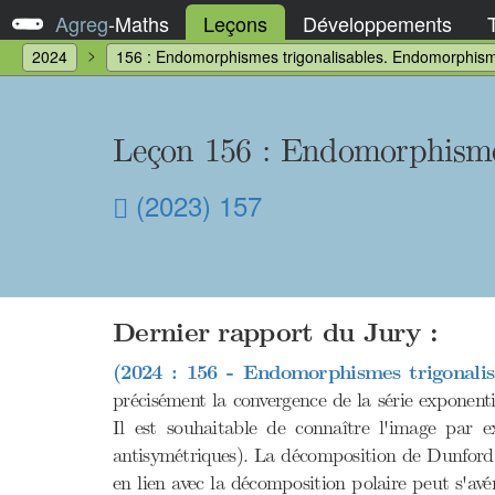
Agreg
-
Maths
Leçons
Développements
2024
156 : Endomorphismes trigonalisables. Endomorphisme
Leçon 156
: Endomorphismes
(2023) 157
Dernier rapport du Jury :
(2024 : 156 - Endomorphismes trigonalis
précisément la convergence de la série exponentie
Il est souhaitable de connaître l'image par e
antisymétriques). La décomposition de Dunford
en lien avec la décomposition polaire peut s'avé