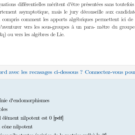
tions différentielles méritent d'être présentées sans toutefois
ortement asymptotique, mais le jury déconseille aux candid
 compris comment les apports algébriques permettent ici de si
s'aventurer vers les sous-groupes à un para- mètre du groupe 
Rq) ou vers les algèbres de Lie.
ord avec les recasages ci-dessous ? Connectez-vous pour
 finie d'endomorphismes
bles
 élément nilpotent est 0 [
pdf
]
 cône nilpotent