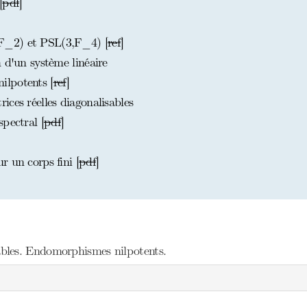
[
pdf
]
F_2) et PSL(3,F_4) [
ref
]
 d'un système linéaire
lpotents [
ref
]
ces réelles diagonalisables
pectral [
pdf
]
 un corps fini [
pdf
]
bles. Endomorphismes nilpotents.