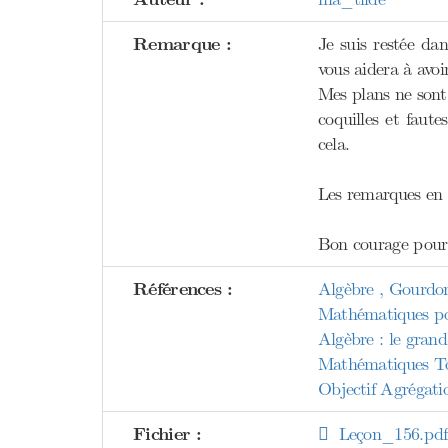
Remarque :
Je suis restée dan
vous aidera à avoir
Mes plans ne sont 
coquilles et faute
cela.
Les remarques en r
Bon courage pour 
Références :
Algèbre , Gourdo
Mathématiques pou
Algèbre : le gran
Mathématiques To
Objectif Agrégati
Fichier :
Leçon_156.pdf