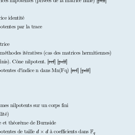
es nilpotentes (privées de la matrice nulle) [
pdf
]
ice identité
otentes par la trace
trice
méthodes itératives (cas des matrices hermitiennes)
nis). Cône nilpotent. [
ref
] [
pdf
]
tentes d'indice n dans Mn(Fq) [
ref
] [
pdf
]
s nilpotents sur un corps fini
ité)
ce et théorème de Burnside
F
q
d
×
d
F
tentes de taille
à coefficients dans
×
d
d
q