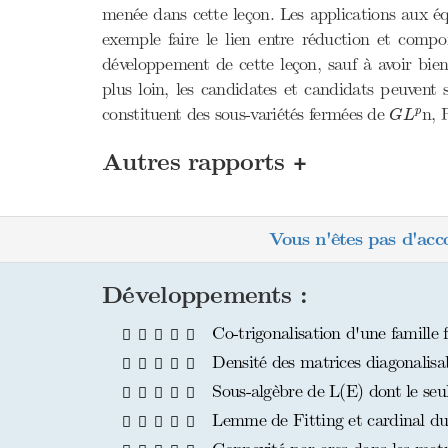
menée dans cette leçon. Les applications aux équa
exemple faire le lien entre réduction et comp
développement de cette leçon, sauf à avoir bien
plus loin, les candidates et candidats peuvent 
G
L
p
constituent des sous-variétés fermées de
n, 
p
G
L
+
Autres rapports
Vous n'êtes pas d'acc
Développements :
Co-trigonalisation d'une famille
Densité des matrices diagonalisa
Sous-algèbre de L(E) dont le seul
Lemme de Fitting et cardinal du