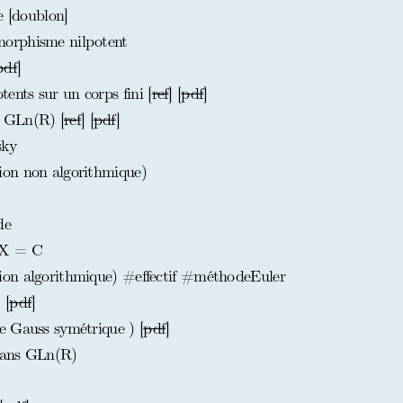
e [doublon]
orphisme nilpotent
pdf
]
nts sur un corps fini [
ref
] [
pdf
]
 GLn(R) [
ref
] [
pdf
]
sky
on non algorithmique)
de
BX = C
on algorithmique) #effectif #méthodeEuler
] [
pdf
]
e Gauss symétrique ) [
pdf
]
dans GLn(R)