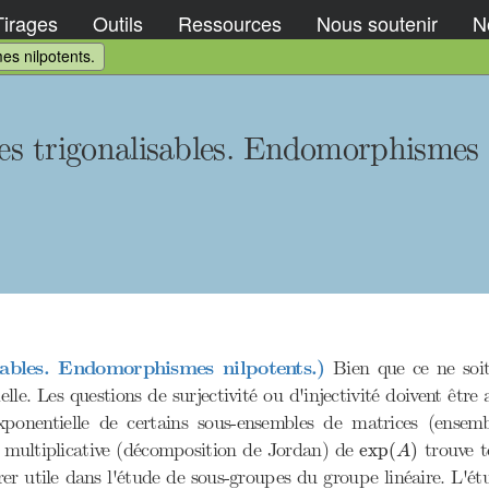
Tirages
Outils
Ressources
Nous soutenir
No
s nilpotents.
 trigonalisables. Endomorphismes n
ables. Endomorphismes nilpotents.)
Bien que ce ne soit 
lle. Les questions de surjectivité ou d'injectivité doivent être
xponentielle de certains sous-ensembles de matrices (ensem
exp
(
A
)
 multiplicative (décomposition de Jordan) de
trouve to
exp
(
)
A
rer utile dans l'étude de sous-groupes du groupe linéaire. L'ét