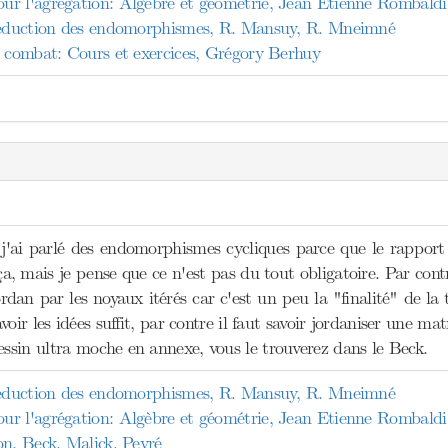
r l'agrégation: Algèbre et géométrie, Jean Etienne Rombaldi
 réduction des endomorphismes, R. Mansuy, R. Mneimné
d combat: Cours et exercices, Grégory Berhuy
j'ai parlé des endomorphismes cycliques parce que le rapport d
ça, mais je pense que ce n'est pas du tout obligatoire. Par con
rdan par les noyaux itérés car c'est un peu la "finalité" de l
oir les idées suffit, par contre il faut savoir jordaniser une mat
sin ultra moche en annexe, vous le trouverez dans le Beck.
 réduction des endomorphismes, R. Mansuy, R. Mneimné
r l'agrégation: Algèbre et géométrie, Jean Etienne Rombaldi
on, Beck, Malick, Peyré