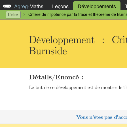
Agreg
-
Maths
Leçons
Développements
Critère de nilpotence par la trace et théorème de Burn
Lister
Développement : Cri
Burnside
Détails/Enoncé :
Le but de ce développement est de montrer le thé
Vous n'êtes pas d'acc