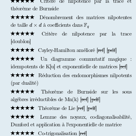
Critère de nilpotence par la trace et
théorème de Burnside
Dénombrement des matrices nilpotentes
F
q
d
×
d
F
de taille
à coefficients dans
×
d
d
q
Critère de nilpotence par la trace
[doublon]
Cayley-Hamilton amélioré [
ref
] [
pdf
]
Un diagramme commutatif magique :
idempotents de K[u] et exponentielle de matrices [
ref
]
Réduction des endomorphismes nilpotents
(par dualité)
Théorème de Burnside sur les sous
algèbres irréductibles de Mn(k) [
ref
] [
pdf
]
Théorème de Lie [
ref
] [
pdf
]
Lemme des noyaux, codiagonalisabilité,
Dunford et application à l'exponentielle de matrice
Co-trigonalisation [
ref
]