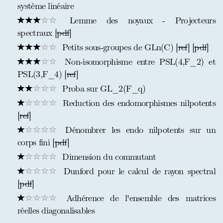
système linéaire
Lemme des noyaux - Projecteurs
spectraux [
pdf
]
Petits sous-groupes de GLn(C) [
ref
] [
pdf
]
Non-isomorphisme entre PSL(4,F_2) et
PSL(3,F_4) [
ref
]
Proba sur GL_2(F_q)
Reduction des endomorphismes nilpotents
[
ref
]
Dénombrer les endo nilpotents sur un
corps fini [
pdf
]
Dimension du commutant
Dunford pour le calcul de rayon spectral
[
pdf
]
Adhérence de l'ensemble des matrices
réelles diagonalisables