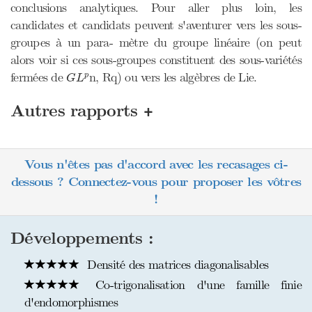
conclusions analytiques. Pour aller plus loin, les
candidates et candidats peuvent s'aventurer vers les sous-
groupes à un para- mètre du groupe linéaire (on peut
alors voir si ces sous-groupes constituent des sous-variétés
G
L
p
fermées de
n, Rq) ou vers les algèbres de Lie.
p
G
L
+
Autres rapports
Vous n'êtes pas d'accord avec les recasages ci-
dessous ? Connectez-vous pour proposer les vôtres
!
Développements :
Densité des matrices diagonalisables
Co-trigonalisation d'une famille finie
d'endomorphismes