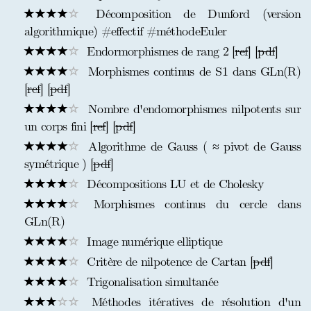
Décomposition de Dunford (version
algorithmique) #effectif #méthodeEuler
Endormorphismes de rang 2 [
ref
] [
pdf
]
Morphismes continus de S1 dans GLn(R)
[
ref
] [
pdf
]
Nombre d'endomorphismes nilpotents sur
un corps fini [
ref
] [
pdf
]
Algorithme de Gauss ( ≈ pivot de Gauss
symétrique ) [
pdf
]
Décompositions LU et de Cholesky
Morphismes continus du cercle dans
GLn(R)
Image numérique elliptique
Critère de nilpotence de Cartan [
pdf
]
Trigonalisation simultanée
Méthodes itératives de résolution d'un