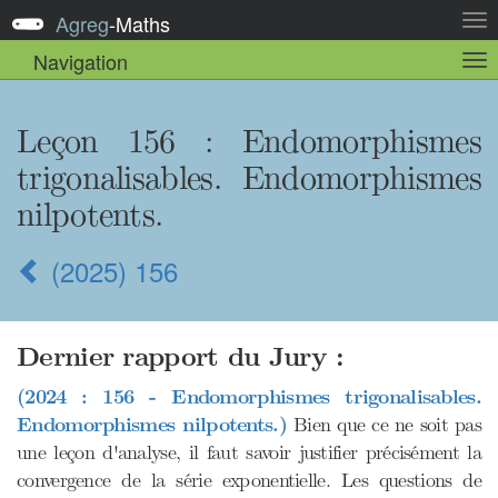
Agreg
-
Maths
Act
la
Navigation
Act
nav
la
sou
nav
Leçon 156
: Endomorphismes
trigonalisables. Endomorphismes
nilpotents.
(2025) 156
Dernier rapport du Jury :
(2024 : 156 - Endomorphismes trigonalisables.
Endomorphismes nilpotents.)
Bien que ce ne soit pas
une leçon d'analyse, il faut savoir justifier précisément la
convergence de la série exponentielle. Les questions de