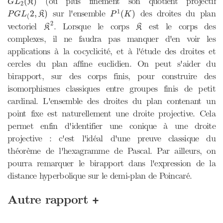
(ou plus finement son quotient projectif
(
)
G
L
K
2
P
1
(
K
)
P
G
L
(
2
,
K
)
1
sur l'ensemble
des droites du plan
2
,
)
(
)
P
G
L
K
P
K
(
K
2
K
2
vectoriel
. Lorsque le corps
est le corps des
K
K
complexes, il ne faudra pas manquer d'en voir les
applications à la cocyclicité, et à l'étude des droites et
cercles du plan affine euclidien. On peut s'aider du
birapport, sur des corps finis, pour construire des
isomorphismes classiques entre groupes finis de petit
cardinal. L'ensemble des droites du plan contenant un
point fixe est naturellement une droite projective. Cela
permet enfin d'identifier une conique à une droite
projective : c'est l'idéal d'une preuve classique du
théorème de l'hexagramme de Pascal. Par ailleurs, on
pourra remarquer le birapport dans l'expression de la
distance hyperbolique sur le demi-plan de Poincaré.
+
Autre rapport