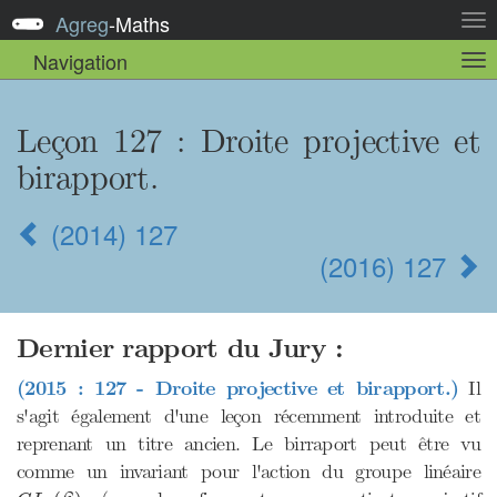
Agreg
-
Maths
Act
la
Navigation
Act
nav
la
sou
nav
Leçon 127
: Droite projective et
birapport.
(2014) 127
(2016) 127
Dernier rapport du Jury :
(2015 : 127 - Droite projective et birapport.)
Il
s'agit également d'une leçon récemment introduite et
reprenant un titre ancien. Le birraport peut être vu
comme un invariant pour l'action du groupe linéaire
G
L
2
(
K
)