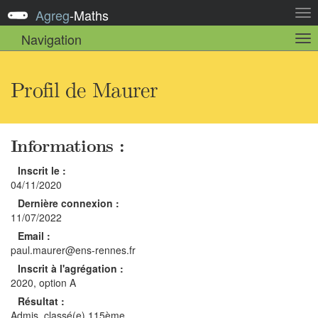
Agreg
-
Maths
Act
la
Navigation
Act
nav
la
sou
nav
Profil de Maurer
Informations :
Inscrit le :
04/11/2020
Dernière connexion :
11/07/2022
Email :
paul.maurer@ens-rennes.fr
Inscrit à l'agrégation :
2020, option A
Résultat :
Admis, classé(e) 115ème