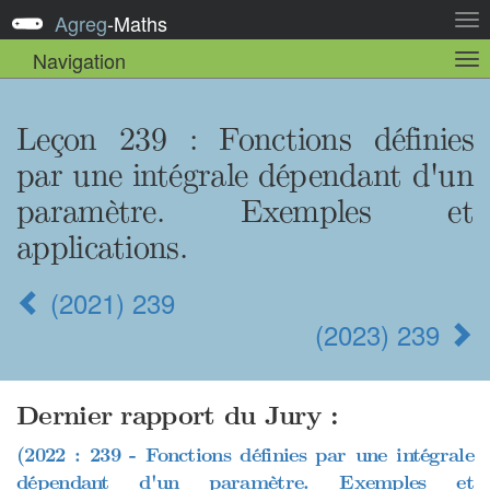
Agreg
-
Maths
Act
la
Navigation
Act
nav
la
sou
nav
Leçon 239
: Fonctions définies
par une intégrale dépendant d'un
paramètre. Exemples et
applications.
(2021) 239
(2023) 239
Dernier rapport du Jury :
(2022 : 239 - Fonctions définies par une intégrale
dépendant d'un paramètre. Exemples et