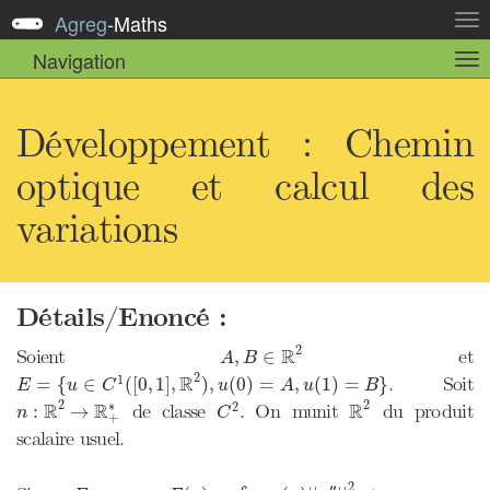
Agreg
-
Maths
Act
la
Navigation
Act
nav
la
sou
nav
Développement : Chemin
optique et calcul des
variations
Détails/Enoncé :
A
,
B
∈
R
2
2
R
Soient
et
,
∈
A
B
E
=
{
u
∈
C
1
(
[
0
,
1
]
,
R
2
)
,
u
(
0
)
=
A
,
u
(
1
)
=
B
}
2
R
1
. Soit
=
{
∈
(
[
0
,
1
]
,
)
,
(
0
)
=
,
(
1
)
=
}
E
u
C
u
A
u
B
n
:
R
2
→
R
+
∗
R
2
C
2
2
2
∗
R
R
R
2
de classe
. On munit
du produit
:
→
n
C
+
scalaire usuel.
F
(
u
)
=
∫
[
0
,
1
]
n
(
u
)
|
|
u
″
|
|
2
u
∈
E
2
′′