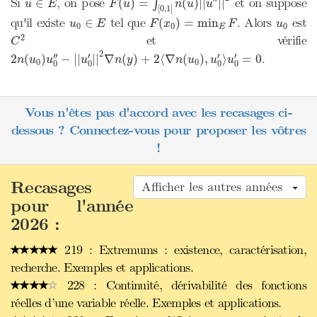
Si
, on pose
et on suppose
∈
(
)
=
(
)
|
|
|
|
∫
u
E
F
u
n
u
u
[
0
,
1
]
F
(
x
0
)
=
min
E
F
u
0
∈
E
u
0
qu'il existe
tel que
. Alors
est
∈
(
)
=
min
u
E
F
x
F
u
0
0
0
E
C
2
2
et vérifie
C
2
n
(
u
0
)
u
0
″
−
|
|
u
0
′
|
|
2
∇
n
(
y
)
+
2
⟨
∇
n
(
u
0
)
,
u
0
′
⟩
u
0
′
=
0
2
′′
′
′
′
.
2
(
)
−
|
|
|
|
∇
(
)
+
2
⟨
∇
(
)
,
⟩
=
0
n
u
u
u
n
y
n
u
u
u
0
0
0
0
0
0
Vous n'êtes pas d'accord avec les recasages ci-
dessous ? Connectez-vous pour proposer les vôtres
!
Recasages
Afficher les autres années
pour l'année
2026 :
219 : Extremums : existence, caractérisation,
recherche. Exemples et applications.
228 : Continuité, dérivabilité des fonctions
réelles d’une variable réelle. Exemples et applications.