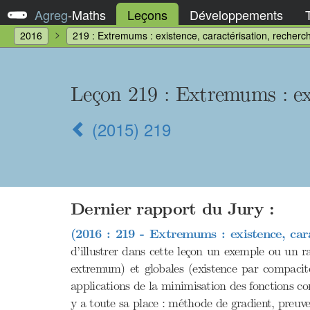
Agreg
-
Maths
Leçons
Développements
2016
219 : Extremums : existence, caractérisation, recherc
Leçon 219 : Extremums : exi
(2015) 219
Dernier rapport du Jury :
(2016 : 219 - Extremums : existence, cara
d’illustrer dans cette leçon un exemple ou un rai
extremum) et globales (existence par compacit
applications de la minimisation des fonctions co
y a toute sa place : méthode de gradient, preuve