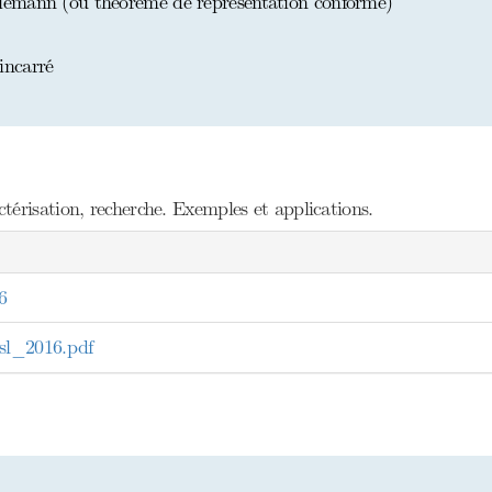
emann (ou théorème de représentation conforme)
incarré
érisation, recherche. Exemples et applications.
6
l_2016.pdf