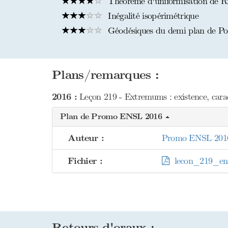
Théorème d'uniformisation de Ri
Inégalité isopérimétrique
Géodésiques du demi plan de Po
Plans/remarques :
2016 :
Leçon 219 - Extremums : existence, caract
Plan de Promo ENSL 2016
Auteur :
Promo ENSL 201
Fichier :
lecon_219_ens
Retours d'oraux :