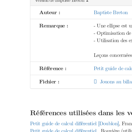
Version de Baptiste Breton
Auteur :
Baptiste Breton
Remarque :
- Une ellipse est
- Optimisation de l
- Utilisation des 
Leçons concernées 
Référence :
Petit guide de calc
Fichier :
Jouons au billa
Références utilisées dans les 
Petit guide de calcul différentiel [Doublon]
, Fran
Petit guide de calcul différentiel
, Rouvière (util