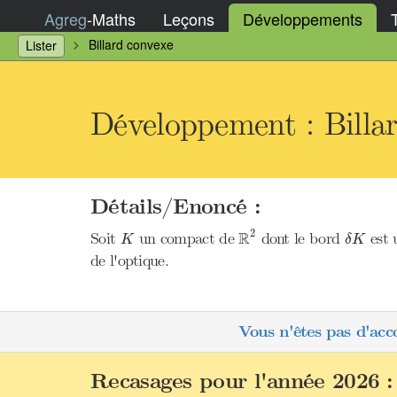
Agreg
-
Maths
Leçons
Développements
Billard convexe
Lister
Développement : Billa
Détails/Enoncé :
R
2
δ
K
K
2
R
Soit
un compact de
dont le bord
est 
K
δ
K
de l'optique.
Vous n'êtes pas d'acc
Recasages pour l'année 2026 :