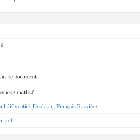
19
fin de document.
/esuong-maths.fr
cul différentiel [Doublon], François Rouvière
ue.pdf