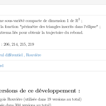
R
2
1
2
R
 une sous-variété compacte de dimension
de
;
1
a fonction "périmètre des triangles inscrits dans l'ellipse" ;
extrema liés pour obtenir la trajectoire du rebond.
: 206, 214, 215, 219
ul différentiel , Rouvière
rd
versions de ce développement :
çois Rouvière (utilisée dans 19 versions au total)
isée dans 304 versions au total)