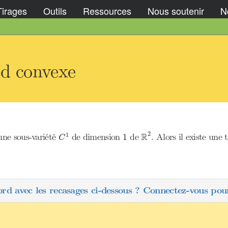
Tirages
Outils
Ressources
Nous soutenir
No
rd convexe
R
2
C
1
1
2
R
1
une sous-variété
de dimension
de
. Alors il existe une 
1
C
ord avec les recasages ci-dessous ? Connectez-vous pour