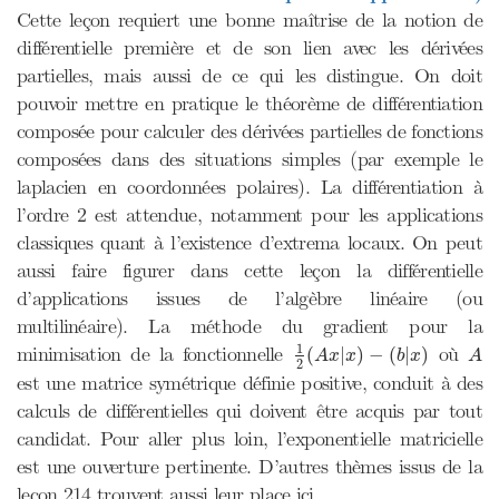
Cette leçon requiert une bonne maîtrise de la notion de
différentielle première et de son lien avec les dérivées
partielles, mais aussi de ce qui les distingue. On doit
pouvoir mettre en pratique le théorème de différentiation
composée pour calculer des dérivées partielles de fonctions
composées dans des situations simples (par exemple le
laplacien en coordonnées polaires). La différentiation à
l’ordre 2 est attendue, notamment pour les applications
classiques quant à l’existence d’extrema locaux. On peut
aussi faire figurer dans cette leçon la différentielle
d’applications issues de l’algèbre linéaire (ou
multilinéaire). La méthode du gradient pour la
1
2
(
A
x
|
x
)
−
(
b
|
x
)
A
1
minimisation de la fonctionnelle
où
(
|
)
−
(
|
)
A
x
x
b
x
A
2
est une matrice symétrique définie positive, conduit à des
calculs de différentielles qui doivent être acquis par tout
candidat. Pour aller plus loin, l’exponentielle matricielle
est une ouverture pertinente. D’autres thèmes issus de la
leçon 214 trouvent aussi leur place ici.