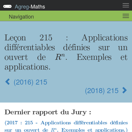
Agreg
-
Maths
Act
la
Navigation
Act
nav
la
sou
nav
Leçon 215 : Applications
différentiables définies sur un
R
n
ouvert de
. Exemples et
n
R
applications.
(2016) 215
(2018) 215
Dernier rapport du Jury :
(2017 : 215 - Applications différentiables définies
R
n
sur un ouvert de
. Exemples et applications.)
n
R