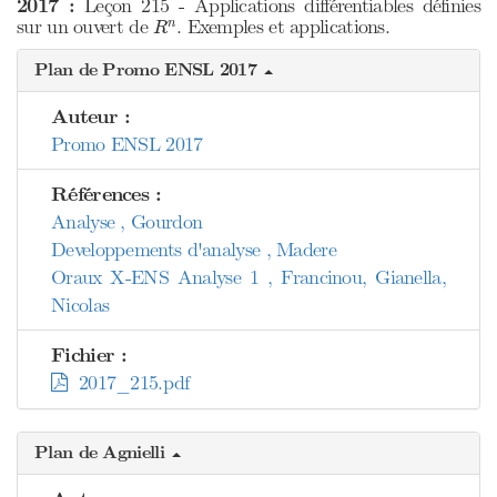
2017 :
Leçon 215 - Applications différentiables définies
R
n
sur un ouvert de
. Exemples et applications.
n
R
Plan de Promo ENSL 2017
Auteur :
Promo ENSL 2017
Références :
Analyse , Gourdon
Developpements d'analyse , Madere
Oraux X-ENS Analyse 1 , Francinou, Gianella,
Nicolas
Fichier :
2017_215.pdf
Plan de Agnielli