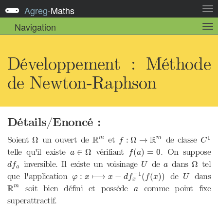
Agreg
-
Maths
Act
la
Navigation
Act
nav
la
sou
nav
Développement : Méthode
de Newton-Raphson
Détails/Enoncé :
C
1
R
m
f
:
Ω
→
R
m
Ω
R
R
1
Soient
un ouvert de
et
de classe
m
m
Ω
:
Ω
→
f
C
f
(
a
)
=
0
a
∈
Ω
telle qu'il existe
vérifiant
. On suppose
∈
Ω
(
)
=
0
a
f
a
d
f
a
U
Ω
a
inversible. Il existe un voisinage
de
dans
tel
Ω
d
f
U
a
a
φ
:
x
⟼
x
−
d
f
x
−
1
(
f
(
x
)
)
U
−
1
que l'application
de
dans
:
⟼
−
(
(
)
)
φ
x
x
d
f
f
x
U
x
R
m
a
R
soit bien défini et possède
comme point fixe
m
a
superattractif.