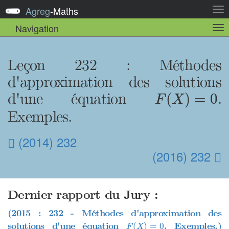
Agreg
-
Maths
Act
la
Navigation
Act
nav
la
sou
nav
Leçon 232 : Méthodes
d'approximation des solutions
F
(
X
)
=
0
d'une équation
.
(
)
=
0
F
X
Exemples.
(2014) 232
(2016) 232
Dernier rapport du Jury :
(2015 : 232 - Méthodes d'approximation des
F
(
X
)
=
0
solutions d'une équation
. Exemples.)
(
)
=
0
F
X