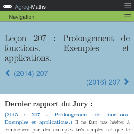
Agreg
-
Maths
Act
la
Navigation
Act
nav
la
sou
nav
Leçon 207
: Prolongement de
fonctions. Exemples et
applications.
(2014) 207
(2016) 207
Dernier rapport du Jury :
(2015 : 207 - Prolongement de fonctions.
Exemples et applications.)
Il ne faut pas hésiter à
commencer par des exemples très simples tel que le
x
⟼
sin
(
x
)
x