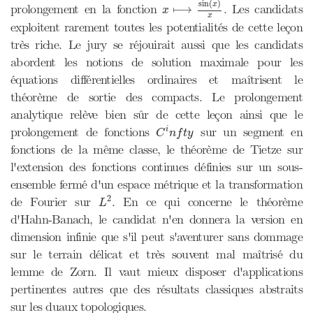
sin
(
)
x
prolongement en la fonction
. Les candidats
⟼
x
x
exploitent rarement toutes les potentialités de cette leçon
très riche. Le jury se réjouirait aussi que les candidats
abordent les notions de solution maximale pour les
équations différentielles ordinaires et maîtrisent le
théorème de sortie des compacts. Le prolongement
analytique relève bien sûr de cette leçon ainsi que le
C
i
n
f
t
y
prolongement de fonctions
sur un segment en
i
C
n
f
t
y
fonctions de la même classe, le théorème de Tietze sur
l'extension des fonctions continues définies sur un sous-
ensemble fermé d'un espace métrique et la transformation
L
2
2
de Fourier sur
. En ce qui concerne le théorème
L
d'Hahn-Banach, le candidat n'en donnera la version en
dimension infinie que s'il peut s'aventurer sans dommage
sur le terrain délicat et très souvent mal maîtrisé du
lemme de Zorn. Il vaut mieux disposer d'applications
pertinentes autres que des résultats classiques abstraits
sur les duaux topologiques.