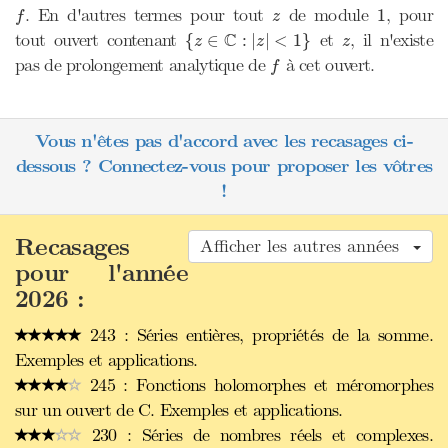
f
1
z
. En d'autres termes pour tout
de module
, pour
1
f
z
{
z
∈
C
:
|
z
|
<
1
}
z
C
tout ouvert contenant
et
, il n'existe
{
∈
:
|
|
<
1
}
z
z
z
f
pas de prolongement analytique de
à cet ouvert.
f
Vous n'êtes pas d'accord avec les recasages ci-
dessous ? Connectez-vous pour proposer les vôtres
!
Recasages
Afficher les autres années
pour l'année
2026 :
243 : Séries entières, propriétés de la somme.
Exemples et applications.
245 : Fonctions holomorphes et méromorphes
sur un ouvert de C. Exemples et applications.
230 : Séries de nombres réels et complexes.