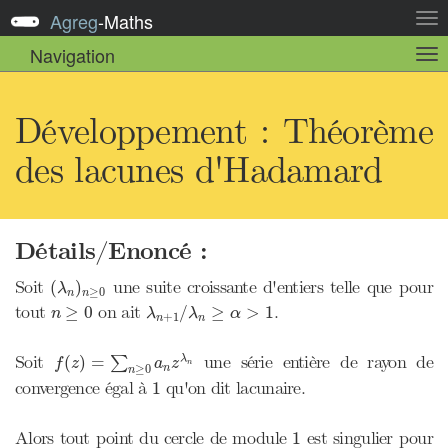
Agreg
-
Maths
Act
la
Navigation
Act
nav
la
sou
nav
Développement : Théorème
des lacunes d'Hadamard
Détails/Enoncé :
(
λ
n
)
n
≥
0
Soit
une suite croissante d'entiers telle que pour
(
)
λ
≥
0
n
n
λ
n
+
1
/
λ
n
≥
α
>
1
n
≥
0
tout
on ait
.
≥
0
/
≥
>
1
n
λ
λ
α
+
1
n
n
f
(
z
)
=
∑
n
≥
0
a
n
z
λ
n
Soit
une série entière de rayon de
(
)
=
λ
∑
f
z
a
z
n
n
≥
0
n
1
convergence égal à
qu'on dit lacunaire.
1
1
Alors tout point du cercle de module
est singulier pour
1