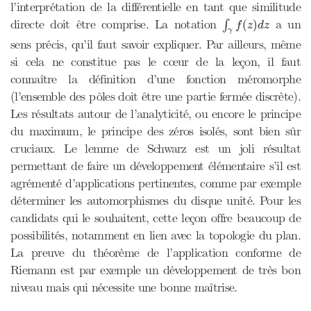
l’interprétation de la différentielle en tant que similitude
∫
γ
f
(
z
)
d
z
directe doit être comprise. La notation
a un
(
)
∫
f
z
d
z
γ
sens précis, qu’il faut savoir expliquer. Par ailleurs, même
si cela ne constitue pas le cœur de la leçon, il faut
connaître la définition d’une fonction méromorphe
(l’ensemble des pôles doit être une partie fermée discrète).
Les résultats autour de l’analyticité, ou encore le principe
du maximum, le principe des zéros isolés, sont bien sûr
cruciaux. Le lemme de Schwarz est un joli résultat
permettant de faire un développement élémentaire s’il est
agrémenté d’applications pertinentes, comme par exemple
déterminer les automorphismes du disque unité. Pour les
candidats qui le souhaitent, cette leçon offre beaucoup de
possibilités, notamment en lien avec la topologie du plan.
La preuve du théorème de l’application conforme de
Riemann est par exemple un développement de très bon
niveau mais qui nécessite une bonne maîtrise.