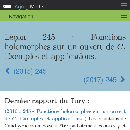
Agreg
-
Maths
Act
la
Navigation
Act
nav
la
sou
nav
Leçon 245
: Fonctions
C
holomorphes sur un ouvert de
.
C
Exemples et applications.
(2015) 245
(2017) 245
Dernier rapport du Jury :
(2016 : 245 - Fonctions holomorphes sur un ouvert
C
de
. Exemples et applications. )
Les conditions de
C
Cauchy-Riemann doivent être parfaitement connues ş et