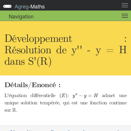
Agreg
-
Maths
Act
la
Navigation
Act
nav
la
sou
nav
Développement :
Résolution de y'' - y = H
dans S'(R)
Détails/Enoncé :
y
″
−
y
=
H
(
E
)
′′
L'équation différentielle
:
admet une
(
)
−
=
E
y
y
H
unique solution tempérée, qui est une fonction continue
R
R
sur
.