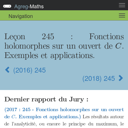
Agreg
-
Maths
Act
la
Navigation
Act
nav
la
sou
nav
Leçon 245
: Fonctions
C
holomorphes sur un ouvert de
.
C
Exemples et applications.
(2016) 245
(2018) 245
Dernier rapport du Jury :
(2017 : 245 - Fonctions holomorphes sur un ouvert
C
de
. Exemples et applications.)
Les résultats autour
C
de l’analyticité, ou encore le principe du maximum, le