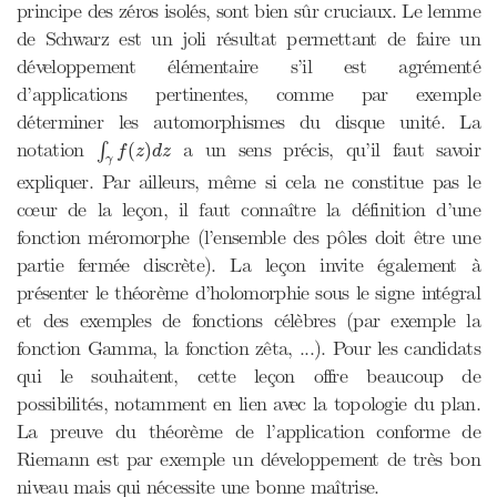
principe des zéros isolés, sont bien sûr cruciaux. Le lemme
de Schwarz est un joli résultat permettant de faire un
développement élémentaire s’il est agrémenté
d’applications pertinentes, comme par exemple
déterminer les automorphismes du disque unité. La
∫
γ
f
(
z
)
d
z
notation
a un sens précis, qu’il faut savoir
(
)
∫
f
z
d
z
γ
expliquer. Par ailleurs, même si cela ne constitue pas le
cœur de la leçon, il faut connaître la définition d’une
fonction méromorphe (l’ensemble des pôles doit être une
partie fermée discrète). La leçon invite également à
présenter le théorème d’holomorphie sous le signe intégral
et des exemples de fonctions célèbres (par exemple la
fonction Gamma, la fonction zêta, ...). Pour les candidats
qui le souhaitent, cette leçon offre beaucoup de
possibilités, notamment en lien avec la topologie du plan.
La preuve du théorème de l’application conforme de
Riemann est par exemple un développement de très bon
niveau mais qui nécessite une bonne maîtrise.