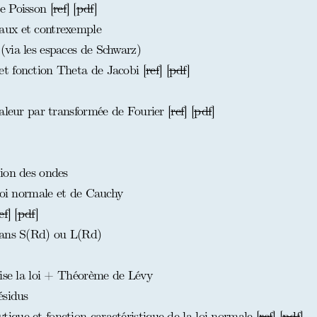
 Poisson [
ref
] [
pdf
]
aux et contrexemple
via les espaces de Schwarz)
t fonction Theta de Jacobi [
ref
] [
pdf
]
aleur par transformée de Fourier [
ref
] [
pdf
]
ion des ondes
loi normale et de Cauchy
ef
] [
pdf
]
dans S(Rd) ou L(Rd)
rise la loi + Théorème de Lévy
ésidus
que et fonction caractéristique de la loi normale [
ref
] [
pdf
]