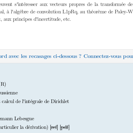
euvent s'intéresser aux vecteurs propres de la transformée d
ral, à l'algèbre de convolution L1pRq, au théorème de Paley-Wi
 aux principes d'incertitude, etc.
ord avec les recasages ci-dessous ? Connectez-vous pour
(R)
ussienne
alcul de l'intégrale de Dirichlet
iemann Lebesgue
ticulier la dérivation) [
ref
] [
pdf
]