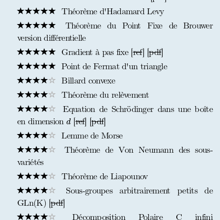
Théorème d'Hadamard Levy
Théorème du Point Fixe de Brouwer
version différentielle
Gradient à pas fixe [
ref
] [
pdf
]
Point de Fermat d'un triangle
Billard convexe
Théorème du relèvement
Equation de Schrödinger dans une boîte
d
en dimension
[
ref
] [
pdf
]
d
Lemme de Morse
Théorème de Von Neumann des sous-
variétés
Théorème de Liapounov
Sous-groupes arbitrairement petits de
GLn(K) [
pdf
]
Décomposition Polaire C infini