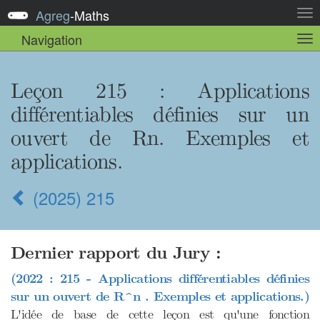
Agreg
-
Maths
Act
la
Navigation
Act
nav
la
sou
nav
Leçon 215
: Applications
différentiables définies sur un
ouvert de Rn. Exemples et
applications.
(2025) 215
Dernier rapport du Jury :
(2022 : 215 - Applications différentiables définies
sur un ouvert de R^n . Exemples et applications.)
L'idée de base de cette leçon est qu'une fonction