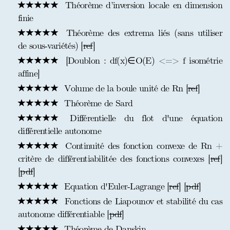
Théorème d’inversion locale en dimension
finie
Théorème des extrema liés (sans utiliser
de sous-variétés) [
ref
]
[Doublon : df(x)∈O(E) <=> f isométrie
affine]
Volume de la boule unité de Rn [
ref
]
Théorème de Sard
Différentielle du flot d'une équation
différentielle autonome
Continuité des fonction convexe de Rn +
critère de différentiabilitée des fonctions convexes [
ref
]
[
pdf
]
Equation d'Euler-Lagrange [
ref
] [
pdf
]
Fonctions de Liapounov et stabilité du cas
autonome différentiable [
pdf
]
Théorème de Danskin