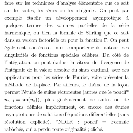
faire sur les techniques d’analyse élémentaire que ce soit
sur les suites, les séries ou les intégrales. On peut par
exemple établir un développement asymptotique à
quelques termes des sommes partielles de la série
harmonique, ou bien la formule de Stirling que ce soit
Γ
dans sa version factorielle ou pour la fonction
. On peut
Γ
également s’intéresser aux comportements autour des
singularités de fonctions spéciales célèbres. Du côté de
l’intégration, on peut évaluer la vitesse de divergence de
l’intégrale de la valeur absolue du sinus cardinal, avec des
applications pour les séries de Fourier, voire présenter la
méthode de Laplace. Par ailleurs, le thème de la leçon
permet l’étude de suites récurrentes (autres que le poncif*
u
n
+
1
=
sin
(
u
n
)
), plus généralement de suites ou de
=
sin
(
)
u
u
+
1
n
n
fonctions définies implicitement, ou encore des études
asymptotiques de solutions d’équations différentielles (sans
résolution explicite). *NDLR : poncif = Formule
rabâchée, qui a perdu toute originalité ; cliché.