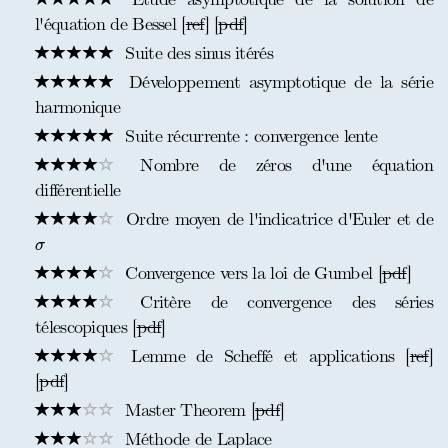
l'équation de Bessel [
ref
] [
pdf
]
Suite des sinus itérés
Développement asymptotique de la série
harmonique
Suite récurrente : convergence lente
Nombre de zéros d'une équation
différentielle
Ordre moyen de l'indicatrice d'Euler et de
σ
σ
Convergence vers la loi de Gumbel [
pdf
]
Critère de convergence des séries
télescopiques [
pdf
]
Lemme de Scheffé et applications [
ref
]
[
pdf
]
Master Theorem [
pdf
]
Méthode de Laplace