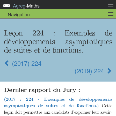
Agreg
-
Maths
Act
la
Navigation
Act
nav
la
sou
nav
Leçon 224 : Exemples de
développements asymptotiques
de suites et de fonctions.
(2017) 224
(2019) 224
Dernier rapport du Jury :
(2017 : 224 - Exemples de développements
asymptotiques de suites et de fonctions.)
Cette
leçon doit permettre aux candidats d’exprimer leur savoir-