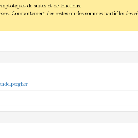
ptotiques de suites et de fonctions.
lexes. Comportement des restes ou des sommes partielles des s
Candelpergher