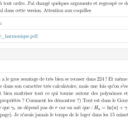
 tout ordre. J'ai changé quelques arguments et regroupé ce don
nal dans cette version. Attention aux coquilles
n
_harmonique.pdf
a le gros avantage de très bien se recaser dans 224 ! Et même
e dans son caractère très calculatoire, mais une fois qu'on s'est e
t bien maîtriser tout ce qui tourne autour des polynômes et
s propriétés ? Comment les démontrer ?) Tout est dans le Gou
H
n
=
ln
(
n
)
+
γ
+
γ
r
r
me que
ne dépend pas de
car on sait que :
=
ln
(
)
+
γ
r
H
n
γ
r
n
 page). Je n'avais jamais le temps de le loger dans les 15 minu