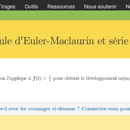
Tirages
Outils
Ressources
Nous soutenir
No
le d'Euler-Maclaurin et séri
f
(
t
)
=
1
t
1
on l'applique à
pour obtenir le développement asymp
(
)
=
f
t
t
ord avec les recasages ci-dessous ? Connectez-vous pour