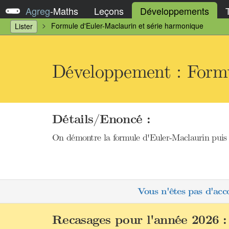
Agreg
-
Maths
Leçons
Développements
Formule d'Euler-Maclaurin et série harmonique
Lister
Développement : Formu
Détails/Enoncé :
On démontre la formule d'Euler-Maclaurin puis 
Vous n'êtes pas d'acc
Recasages pour l'année 2026 :