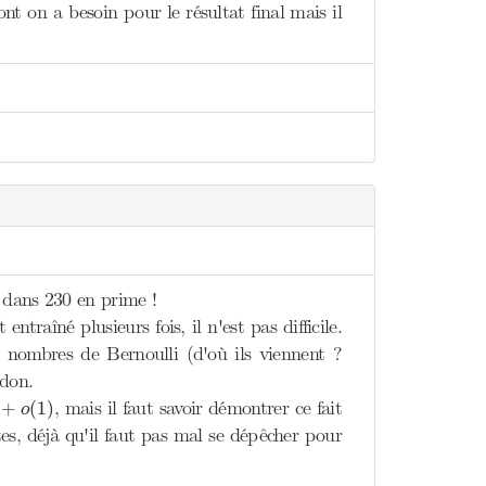
t on a besoin pour le résultat final mais il
 dans 230 en prime !
ntraîné plusieurs fois, il n'est pas difficile.
 nombres de Bernoulli (d'où ils viennent ?
rdon.
o
(
1
)
, mais il faut savoir démontrer ce fait
+
(
1
)
o
tes, déjà qu'il faut pas mal se dépêcher pour