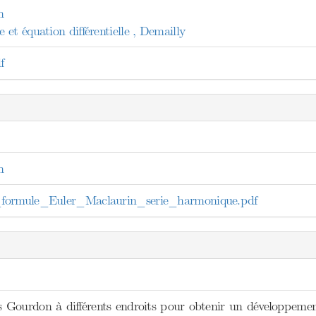
n
et équation différentielle , Demailly
f
n
formule_Euler_Maclaurin_serie_harmonique.pdf
s Gourdon à différents endroits pour obtenir un développemen