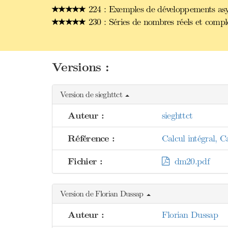
224 : Exemples de développements asym
230 : Séries de nombres réels et comp
Versions :
Version de sieghttct
Auteur :
sieghttct
Référence :
Calcul intégral, 
Fichier :
dm20.pdf
Version de Florian Dussap
Auteur :
Florian Dussap