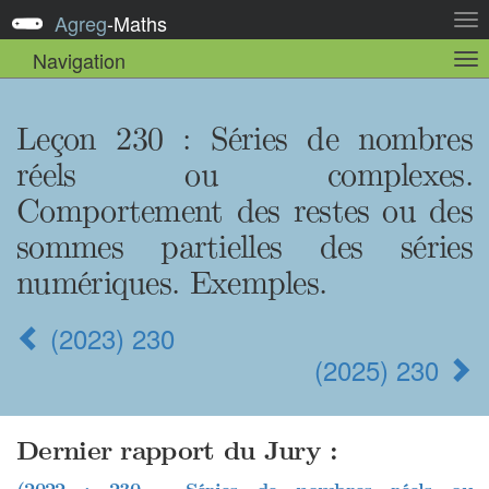
Agreg
-
Maths
Act
la
Navigation
Act
nav
la
sou
nav
Leçon 230
: Séries de nombres
réels ou complexes.
Comportement des restes ou des
sommes partielles des séries
numériques. Exemples.
(2023) 230
(2025) 230
Dernier rapport du Jury :