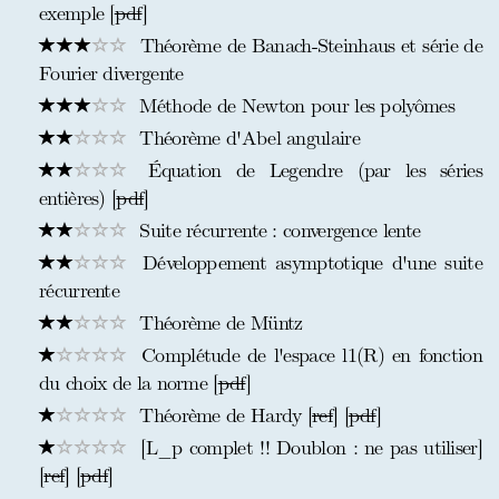
exemple [
pdf
]
Théorème de Banach-Steinhaus et série de
Fourier divergente
Méthode de Newton pour les polyômes
Théorème d'Abel angulaire
Équation de Legendre (par les séries
entières) [
pdf
]
Suite récurrente : convergence lente
Développement asymptotique d'une suite
récurrente
Théorème de Müntz
Complétude de l'espace l1(R) en fonction
du choix de la norme [
pdf
]
Théorème de Hardy [
ref
] [
pdf
]
[L_p complet !! Doublon : ne pas utiliser]
[
ref
] [
pdf
]