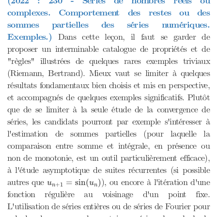
(2022 : 230 - Séries de nombres réels ou
complexes. Comportement des restes ou des
sommes partielles des séries numériques.
Exemples.)
Dans cette leçon, il faut se garder de
proposer un interminable catalogue de propriétés et de
"règles" illustrées de quelques rares exemples triviaux
(Riemann, Bertrand). Mieux vaut se limiter à quelques
résultats fondamentaux bien choisis et mis en perspective,
et accompagnés de quelques exemples significatifs. Plutôt
que de se limiter à la seule étude de la convergence de
séries, les candidats pourront par exemple s'intéresser à
l'estimation de sommes partielles (pour laquelle la
comparaison entre somme et intégrale, en présence ou
non de monotonie, est un outil particulièrement efficace),
à l'étude asymptotique de suites récurrentes (si possible
u
n
+
1
=
sin
(
u
n
)
autres que
), ou encore à l'itération d'une
=
sin
(
)
u
u
+
1
n
n
fonction régulière au voisinage d'un point fixe.
L'utilisation de séries entières ou de séries de Fourier pour