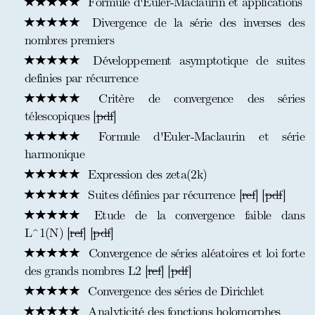
Formule d'Euler-Maclaurin et applications
Divergence de la série des inverses des
nombres premiers
Développement asymptotique de suites
definies par récurrence
Critère de convergence des séries
télescopiques [
pdf
]
Formule d'Euler-Maclaurin et série
harmonique
Expression des zeta(2k)
Suites définies par récurrence [
ref
] [
pdf
]
Etude de la convergence faible dans
L^1(N) [
ref
] [
pdf
]
Convergence de séries aléatoires et loi forte
des grands nombres L2 [
ref
] [
pdf
]
Convergence des séries de Dirichlet
Analyticité des fonctions holomorphes