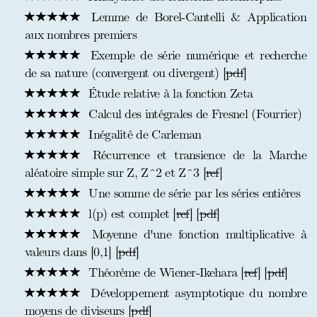
Lemme de Borel-Cantelli & Application
aux nombres premiers
Exemple de série numérique et recherche
de sa nature (convergent ou divergent) [
pdf
]
Étude relative à la fonction Zeta
Calcul des intégrales de Fresnel (Fourrier)
Inégalité de Carleman
Récurrence et transience de la Marche
aléatoire simple sur Z, Z^2 et Z^3 [
ref
]
Une somme de série par les séries entières
l(p) est complet [
ref
] [
pdf
]
Moyenne d'une fonction multiplicative à
valeurs dans [0,1] [
pdf
]
Théorème de Wiener-Ikehara [
ref
] [
pdf
]
Développement asymptotique du nombre
moyens de diviseurs [
pdf
]