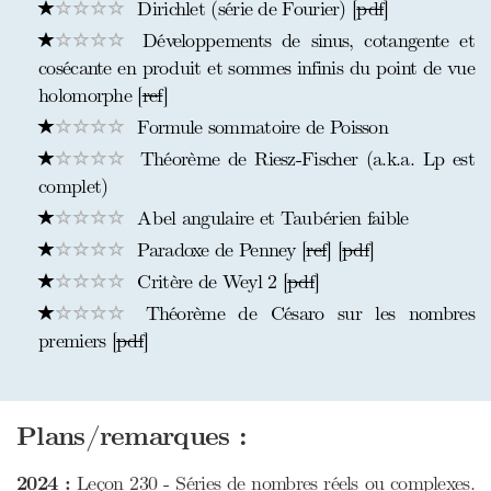
Dirichlet (série de Fourier) [
pdf
]
Développements de sinus, cotangente et
cosécante en produit et sommes infinis du point de vue
holomorphe [
ref
]
Formule sommatoire de Poisson
Théorème de Riesz-Fischer (a.k.a. Lp est
complet)
Abel angulaire et Taubérien faible
Paradoxe de Penney [
ref
] [
pdf
]
Critère de Weyl 2 [
pdf
]
Théorème de Césaro sur les nombres
premiers [
pdf
]
Plans/remarques :
2024 :
Leçon 230 - Séries de nombres réels ou complexes.