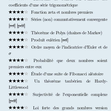
coefficients d'une série trigonométrique
Fonction zeta et nombres premiers
Séries (non) commutativement convergente
[
ref
] [
pdf
]
Théorème de Polya (chaînes de Markov)
Produit eulérien [
ref
]
Ordre moyen de l'indicatrice d'Euler et de
σ
σ
Probabilité que deux nombres soient
premiers entre eux
Étude d'une suite de Fibonacci aléatoire
Un théorème taubérien de Hardy-
Littlewood
Surjectivité de l'exponentielle complexe
[
pdf
]
Loi forte des grands nombres version