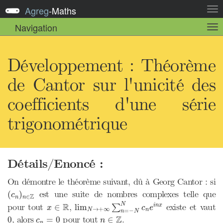
Agreg
-
Maths
Act
la
Navigation
Act
nav
la
sou
nav
Développement : Théorème
de Cantor sur l'unicité des
coefficients d'une série
trigonométrique
Détails/Enoncé :
On démontre le théorème suivant, dû à Georg Cantor : si
(
c
n
)
n
∈
Z
est une suite de nombres complexes telle que
(
)
c
Z
∈
n
n
lim
N
→
+
∞
∑
n
=
−
N
N
c
n
e
i
n
x
x
∈
R
R
N
pour tout
,
existe et vaut
∈
lim
i
n
x
∑
x
c
e
→
+
∞
N
n
=
−
n
N
n
∈
Z
0
c
n
=
0
Z
, alors
pour tout
.
0
=
0
∈
c
n
n