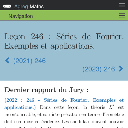
Agreg
-
Maths
Act
la
Navigation
Act
nav
la
sou
nav
Leçon 246
: Séries de Fourier.
Exemples et applications.
(2021) 246
(2023) 246
Dernier rapport du Jury :
(2022 : 246 - Séries de Fourier. Exemples et
L
2
2
applications.)
Dans cette leçon, la théorie
est
L
incontournable, et son interprétation en terme d'isométrie
doit être mise en évidence. Les candidats doivent pouvoir