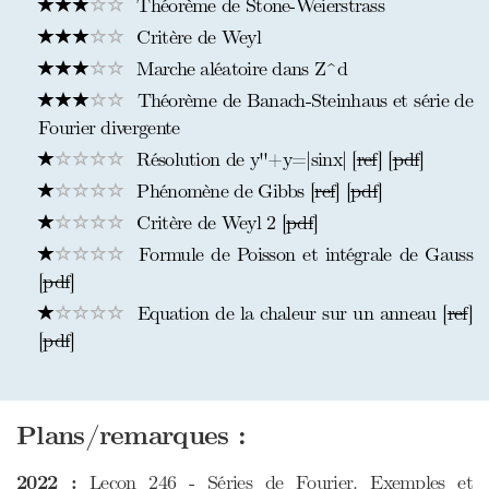
Théorème de Stone-Weierstrass
Critère de Weyl
Marche aléatoire dans Z^d
Théorème de Banach-Steinhaus et série de
Fourier divergente
Résolution de y''+y=|sinx| [
ref
] [
pdf
]
Phénomène de Gibbs [
ref
] [
pdf
]
Critère de Weyl 2 [
pdf
]
Formule de Poisson et intégrale de Gauss
[
pdf
]
Equation de la chaleur sur un anneau [
ref
]
[
pdf
]
Plans/remarques :
2022 :
Leçon 246 - Séries de Fourier. Exemples et