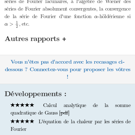
séries de Fourier lacunaires, à l'algèbre de Wiener des
séries de Fourier absolument convergentes, la convergence
α
de la série de Fourier d'une fonction
-höldérienne si
α
α
>
1
2
1
, etc.
>
α
2
+
Autres rapports
Vous n'êtes pas d'accord avec les recasages ci-
dessous ? Connectez-vous pour proposer les vôtres
!
Développements :
Calcul analytique de la somme
quadratique de Gauss [
pdf
]
L'équation de la chaleur par les séries de
Fourier