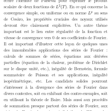
écrire l'identité de Parseval pour exprimer le produit
L
2
(
T
)
2
scalaire de deux fonctions de
. En ce qui concerne la
(
)
L
T
L
p
convergence simple, ou uniforme ou en norme
au sens
p
L
de Cesàro, les propriétés cruciales des noyaux utilisés
devront être clairement explicitées. Un autre thème
important est le lien entre régularité de la fonction et
vitesse de convergence vers 0 de ses coefficients de Fourier.
Il est important d'illustrer cette leçon de quelques unes
des innombrables applications des séries de Fourier :
calculs de sommes de séries, équations aux dérivées
partielles (équation de la chaleur, problème de Dirichlet
sur le disque unité, etc.), inégalité de Bernstein, formule
sommatoire de Poisson et ses applications, inégalité
isopérimétrique, etc. Les candidats solides pourront
s'intéresser à la divergence des séries de Fourier dans
divers contextes, soit en exhibant des contre-exemples, soit
en utilisant la théorie de Baire. Mais aussi aux procédés
de sommation presque partout des séries de Fourier, aux