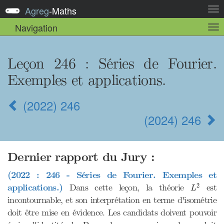
Agreg
-
Maths
Act
la
Navigation
Act
nav
la
sou
nav
Leçon 246
: Séries de Fourier.
Exemples et applications.
(2022) 246
(2024) 246
Dernier rapport du Jury :
(2022 : 246 - Séries de Fourier. Exemples et
L
2
2
applications.)
Dans cette leçon, la théorie
est
L
incontournable, et son interprétation en terme d'isométrie
doit être mise en évidence. Les candidats doivent pouvoir