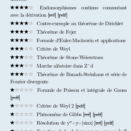
Endomorphismes continus commutant
avec la dérivation [
ref
] [
pdf
]
Contre-exemple au théorème de Dirichlet
Théorème de Fejer
Formule d'Euler-Maclaurin et applications
Critère de Weyl
Théorème de Stone-Weierstrass
Marche aléatoire dans Z^d
Théorème de Banach-Steinhaus et série de
Fourier divergente
Formule de Poisson et intégrale de Gauss
[
pdf
]
Critère de Weyl 2 [
pdf
]
Phénomène de Gibbs [
ref
] [
pdf
]
Résolution de y''+y=|sinx| [
ref
] [
pdf
]