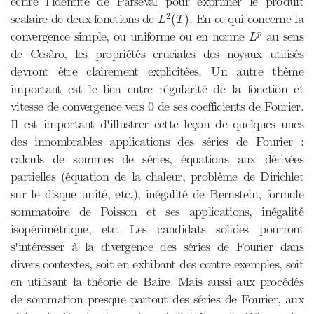
écrire l'identité de Parseval pour exprimer le produit
L
2
(
T
)
2
scalaire de deux fonctions de
. En ce qui concerne la
(
)
L
T
L
p
convergence simple, ou uniforme ou en norme
au sens
p
L
de Cesàro, les propriétés cruciales des noyaux utilisés
devront être clairement explicitées. Un autre thème
important est le lien entre régularité de la fonction et
vitesse de convergence vers 0 de ses coefficients de Fourier.
Il est important d'illustrer cette leçon de quelques unes
des innombrables applications des séries de Fourier :
calculs de sommes de séries, équations aux dérivées
partielles (équation de la chaleur, problème de Dirichlet
sur le disque unité, etc.), inégalité de Bernstein, formule
sommatoire de Poisson et ses applications, inégalité
isopérimétrique, etc. Les candidats solides pourront
s'intéresser à la divergence des séries de Fourier dans
divers contextes, soit en exhibant des contre-exemples, soit
en utilisant la théorie de Baire. Mais aussi aux procédés
de sommation presque partout des séries de Fourier, aux