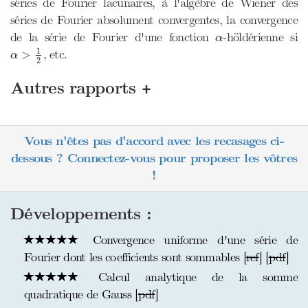
séries de Fourier lacunaires, à l'algèbre de Wiener des
séries de Fourier absolument convergentes, la convergence
α
de la série de Fourier d'une fonction
-höldérienne si
α
α
>
1
2
1
, etc.
>
α
2
+
Autres rapports
Vous n'êtes pas d'accord avec les recasages ci-
dessous ? Connectez-vous pour proposer les vôtres
!
Développements :
Convergence uniforme d'une série de
Fourier dont les coefficients sont sommables [
ref
] [
pdf
]
Calcul analytique de la somme
quadratique de Gauss [
pdf
]