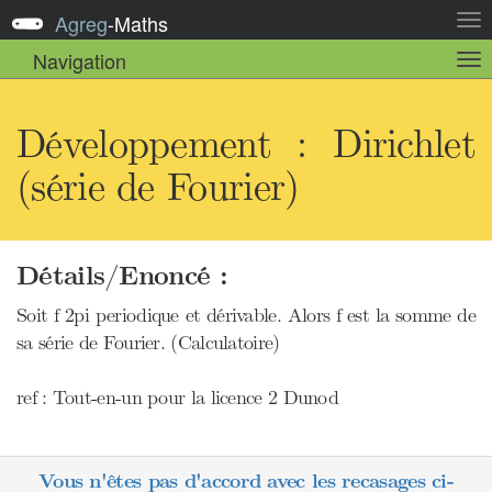
Agreg
-
Maths
Act
la
Navigation
Act
nav
la
sou
nav
Développement : Dirichlet
(série de Fourier)
Détails/Enoncé :
Soit f 2pi periodique et dérivable. Alors f est la somme de
sa série de Fourier. (Calculatoire)
ref : Tout-en-un pour la licence 2 Dunod
Vous n'êtes pas d'accord avec les recasages ci-